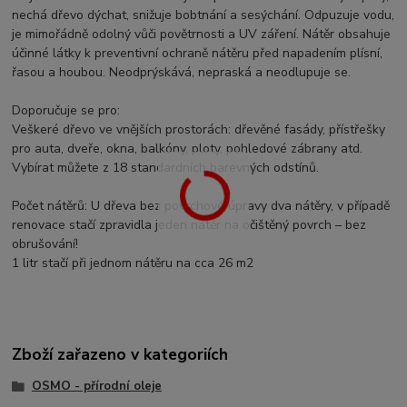
nechá dřevo dýchat, snižuje bobtnání a sesýchání. Odpuzuje vodu,
je mimořádně odolný vůči povětrnosti a UV záření. Nátěr obsahuje
účinné látky k preventivní ochraně nátěru před napadením plísní,
řasou a houbou. Neodprýskává, nepraská a neodlupuje se.
Doporučuje se pro:
Veškeré dřevo ve vnějších prostorách: dřevěné fasády, přístřešky
pro auta, dveře, okna, balkóny, ploty, pohledové zábrany atd.
Vybírat můžete z 18 standardních barevných odstínů.
Počet nátěrů: U dřeva bez povrchové úpravy dva nátěry, v případě
renovace stačí zpravidla jeden nátěr na očištěný povrch – bez
obrušování!
1 litr stačí při jednom nátěru na cca 26 m2
Zboží zařazeno v kategoriích
OSMO - přírodní oleje