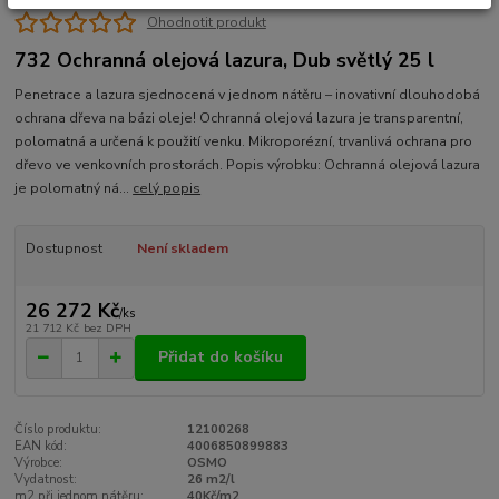
Ohodnotit produkt
732 Ochranná olejová lazura, Dub světlý 25 l
Penetrace a lazura sjednocená v jednom nátěru – inovativní dlouhodobá
ochrana dřeva na bázi oleje! Ochranná olejová lazura je transparentní,
polomatná a určená k použití venku. Mikroporézní, trvanlivá ochrana pro
dřevo ve venkovních prostorách. Popis výrobku: Ochranná olejová lazura
je polomatný ná...
celý popis
Dostupnost
Není skladem
26 272 Kč
/
ks
21 712 Kč
bez DPH
Přidat do košíku
Číslo produktu:
12100268
EAN kód:
4006850899883
Výrobce:
OSMO
Vydatnost:
26 m2/l
m2 při jednom nátěru:
40Kč/m2