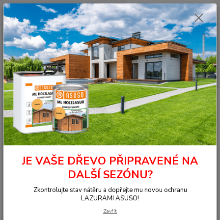
0
ks
+420 377 441 961
za
0,00 Kč
Menu
Hledat
Úvod
OSMO - přírodní oleje
Na dřevo ven
Fasády
Ochranná
olejová lazura
732 Ochranná olejová lazura, Dub světlý 25 l
732 Ochranná olejová lazura,
Dub světlý 25 l
JE VAŠE DŘEVO PŘIPRAVENÉ NA
DALŠÍ SEZÓNU?
Zkontrolujte stav nátěru a dopřejte mu novou ochranu
LAZURAMI ASUSO!
Zavřít