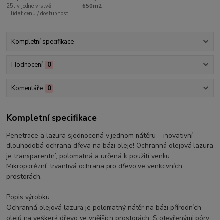
25l v jedné vrstvě:
650m2
Hlídat cenu / dostupnost
Kompletní specifikace
Hodnocení
0
Komentáře
0
Kompletní specifikace
Penetrace a lazura sjednocená v jednom nátěru – inovativní
dlouhodobá ochrana dřeva na bázi oleje! Ochranná olejová lazura
je transparentní, polomatná a určená k použití venku.
Mikroporézní, trvanlivá ochrana pro dřevo ve venkovních
prostorách.
Popis výrobku:
Ochranná olejová lazura je polomatný nátěr na bázi přírodních
olejů na veškeré dřevo ve vnějších prostorách. S otevřenými póry,