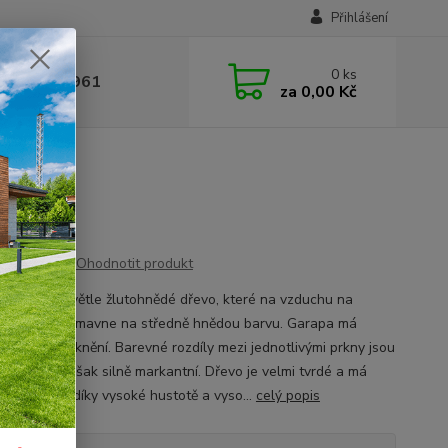
Přihlášení
0
ks
 377 441 961
za
0,00 Kč
Ohodnotit produkt
Garapa je světle žlutohnědé dřevo, které na vzduchu na
u částečně tmavne na středně hnědou barvu. Garapa má
ně přímé vláknění. Barevné rozdíly mezi jednotlivými prkny jsou
ené, nejsou však silně markantní. Dřevo je velmi tvrdé a má
u životnost díky vysoké hustotě a vyso...
celý popis