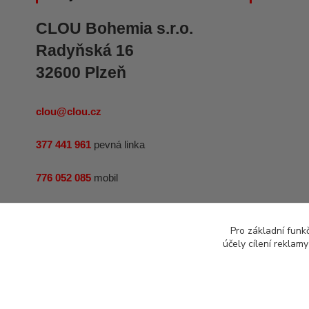
CLOU Bohemia s.r.o.
Radyňská 16
32600 Plzeň
clou@clou.cz
377 441 961
pevná linka
776 052 085
mobil
IČ: 25209051
Pro základní funk
účely cílení reklam
DIČ: CZ25209051