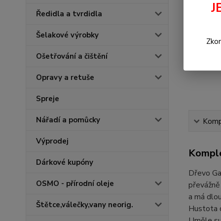
J
Ředidla a tvrdidla
Šelakové výrobky
Zkon
Ošetřování a čištění
Opravy a retuše
Spreje
Nářadí a pomůcky
Kompl
Výprodej
Komple
Dárkové kupóny
Dřevo Ga
OSMO - přírodní oleje
převážně 
a má dlo
Štětce,válečky,vany neorig.
Hustota 
Uměle s