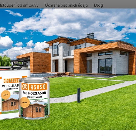
stoupení od smlouvy
Ochrana osobních údajů
Blog
Hledat
+420
TERASY
Terasy GARAPA
Garapa jm/hl 25x145x3050
pa jm/hl 25x145x3050
Dřevo 
povrch
převáž
přiroz
dlouho