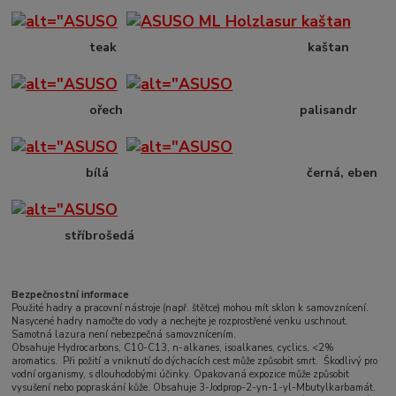
teak kaštan
ořech palisandr
bílá černá, eben
stříbrošedá
Bezpečnostní informace
Použité hadry a pracovní nástroje (např. štětce) mohou mít sklon k samovznícení.
Nasycené hadry namočte do vody a nechejte je rozprostřené venku uschnout.
Samotná lazura není nebezpečná samovznícením.
Obsahuje Hydrocarbons, C10-C13, n-alkanes, isoalkanes, cyclics, <2%
aromatics. Při požití a vniknutí do dýchacích cest může způsobit smrt. Škodlivý pro
vodní organismy, s dlouhodobými účinky. Opakovaná expozice může způsobit
vysušení nebo popraskání kůže. Obsahuje 3-Jodprop-2-yn-1-yl-Mbutylkarbamát.