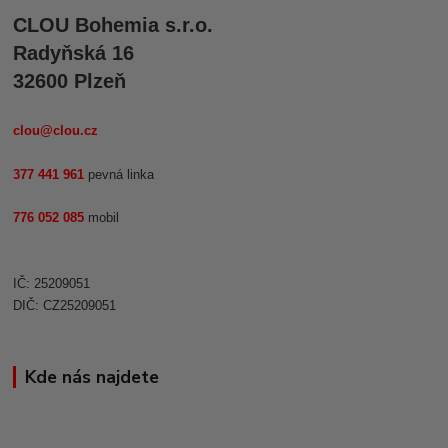
CLOU Bohemia s.r.o.
Radyňská 16
32600 Plzeň
clou@clou.cz
377 441 961
pevná linka
776 052 085
mobil
IČ: 25209051
DIČ: CZ25209051
Kde nás najdete