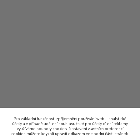
Pro základní funkčnost, zpříjemnění používání webu, analytické
účely a v případě udělení souhlasu také pro účely cílení reklamy
využíváme soubory cookies. Nastavení vlastních preferencí
cookies můžete kdykoli upravit odkazem ve spodní části stránek.