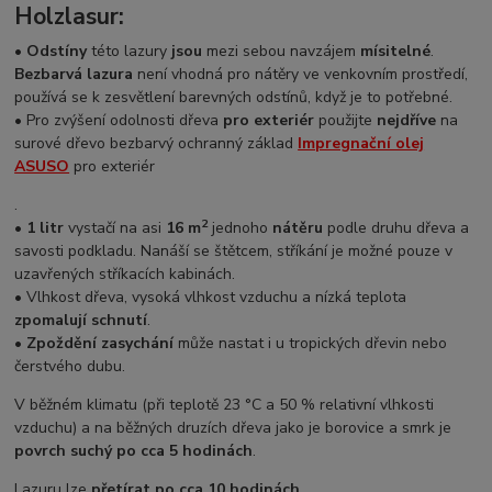
Holzlasur:
•
Odstíny
této lazury
jsou
mezi sebou navzájem
mísitelné
.
Bezbarvá lazura
není vhodná pro nátěry ve venkovním prostředí,
používá se k zesvětlení barevných odstínů, když je to potřebné.
• Pro zvýšení odolnosti dřeva
pro exteriér
použijte
nejdříve
na
surové dřevo bezbarvý ochranný základ
Impregnační olej
ASUSO
pro exteriér
.
2
•
1 litr
vystačí na asi
16 m
jednoho
nátěru
podle druhu dřeva a
savosti podkladu. Nanáší se štětcem, stříkání je možné pouze v
uzavřených stříkacích kabinách.
• Vlhkost dřeva, vysoká vlhkost vzduchu a nízká teplota
zpomalují schnutí
.
•
Zpoždění zasychání
může nastat i u tropických dřevin nebo
čerstvého dubu.
V běžném klimatu (při teplotě 23 °C a 50 % relativní vlhkosti
vzduchu) a na běžných druzích dřeva jako je borovice a smrk je
povrch suchý po cca 5 hodinách
.
Lazuru lze
přetírat po cca 10 hodinách
.