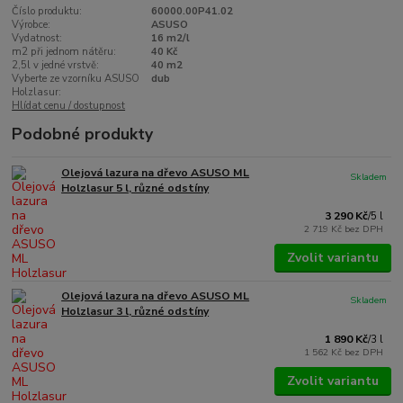
Číslo produktu:
60000.00P41.02
Výrobce:
ASUSO
Vydatnost:
16 m2/l
m2 při jednom nátěru:
40 Kč
2,5l v jedné vrstvě:
40 m2
Vyberte ze vzorníku ASUSO
dub
Holzlasur:
Hlídat cenu / dostupnost
Podobné produkty
Olejová lazura na dřevo ASUSO ML
Skladem
Holzlasur 5 l, různé odstíny
3 290 Kč
/
5 l
2 719 Kč
bez DPH
Zvolit variantu
Olejová lazura na dřevo ASUSO ML
Skladem
Holzlasur 3 l, různé odstíny
1 890 Kč
/
3 l
1 562 Kč
bez DPH
Zvolit variantu