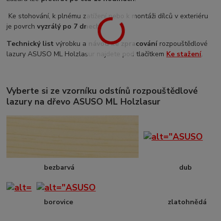
Ke stohování, k plnému zatížení nebo k montáži dílců v exteriéru
je povrch
vyzrálý po 7 dnech
.
Technický list
výrobku a
návod ke zpracování
rozpouštědlové
lazury ASUSO ML Holzlasur najdete pod tlačítkem
Ke stažení
.
Vyberte si ze vzorníku odstínů rozpouštědlové
lazury na dřevo ASUSO ML Holzlasur
bezbarvá dub
borovice zlatohnědá