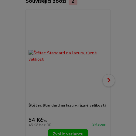
Související zboží
2
Štětec Standard na lazury, různé velikosti
Brusná houb
54 Kč
24 Kč
/
ks
/
ks
Skladem
45 Kč
bez DPH
20 Kč
bez D
Zvolit variantu