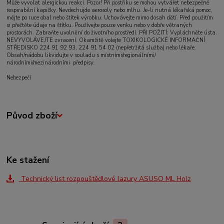
Může vyvolat alergickou reakci. Pozor! Při postřiku se mohou vytvářet nebezpečné
respirabilní kapičky. Nevdechujde aerosoly nebo mlhu. Je-li nutná lékařská pomoc,
mějte po ruce obal nebo štítek výrobku. Uchovávejte mimo dosah dětí. Před použitím
si přečtěte údaje na štítku. Používejte pouze venku nebo v dobře větraných
prostorách. Zabraňte uvolnění do životního prostředí. PŘI POŽITÍ: Vypláchněte ústa.
NEVYVOLÁVEJTE zvracení. Okamžitě volejte TOXIKOLOGICKÉ INFORMAČNÍ
STŘEDISKO
224 91 92 93, 224 91 54 02 (nepřetržitá služba)
nebo lékaře.
Obsah/nádobu likvidujte v souladu s místními/regionálními/
národními/mezinárodními předpisy.
Nebezpečí
Původ zboží
Ke stažení
Technický list rozpouštědlové lazury ASUSO ML Holz