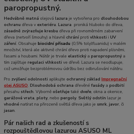
paropropustný.
Hedvábně matná
olejová
lazura
je vytvořena pro
dlouhodobou
ochranu
dřeva v
exteriéru
.
Lazura
proniká hluboko do dřeva,
zásadně zvýrazňuje kresbu
dřeva při rovnoměrném zabarvení
dřeva (netvoří šmouhy) a hlavně
chrání
proti
vlhkosti
i
UV
záření
. Obsahuje
biocidní přísadu
(0,5% tolylfluanidu) v malém
množství, která ale aktivně chrání dřevo proti napadení plísněmi,
řasami a houbami. Nátěr je trvale
elastický
a
paropropustný
a
tím zajišťuje
regulaci vlhkosti
ve dřevě. Lazura se neodlupuje,
což umožňuje bezproblémovou údržbu bez odbrušování nátěru.
Pro
zvýšení odolnosti
aplikujte
ochranný základ
Impregnační
olej ASUSO
.
Dlouhodobá ochrana
dřevěné
fasády
a
podbití
přesahu
střech
. Výborně
ošetřuje
také
dveře
, okna a okenice,
garážová vrata
,
ploty
, nebo
pergoly
.
S
v
ětlý odstín
lazur je
vhodné
natírat na přirozeně světlá dřeva jako je
smrk
,
javor
, či
jasan
.
Pár našich rad a zkušeností s
rozpouštědlovou lazurou ASUSO ML