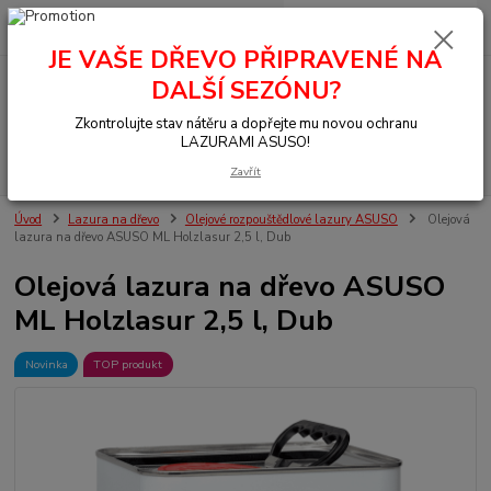
0
ks
+420 377 441 961
za
0,00 Kč
JE VAŠE DŘEVO PŘIPRAVENÉ NA
DALŠÍ SEZÓNU?
Menu
Zkontrolujte stav nátěru a dopřejte mu novou ochranu
LAZURAMI ASUSO!
Hledat
Zavřít
Úvod
Lazura na dřevo
Olejové rozpouštědlové lazury ASUSO
Olejová
lazura na dřevo ASUSO ML Holzlasur 2,5 l, Dub
Olejová lazura na dřevo ASUSO
ML Holzlasur 2,5 l, Dub
Novinka
TOP produkt