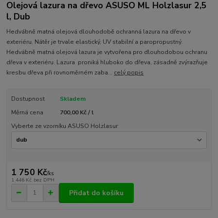
Olejová lazura na dřevo ASUSO ML Holzlasur 2,5
l, Dub
Hedvábně matná olejová dlouhodobě ochranná lazura na dřevo v
exteriéru. Nátěr je trvale elastický, UV stabilní a paropropustný.
Hedvábně matná olejová lazura je vytvořena pro dlouhodobou ochranu
dřeva v exteriéru. Lazura proniká hluboko do dřeva, zásadně zvýrazňuje
kresbu dřeva při rovnoměrném zaba...
celý popis
Dostupnost
Skladem
Měrná cena
700,00 Kč / l
Vyberte ze vzorníku ASUSO Holzlasur
1 750 Kč
/
ks
1 446 Kč
bez DPH
Přidat do košíku