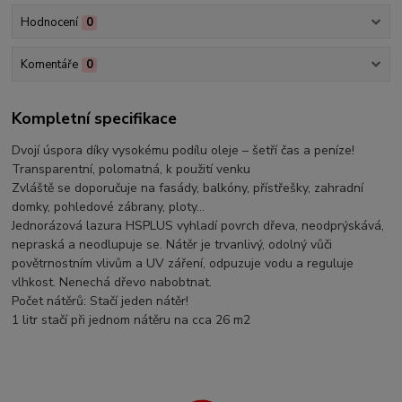
Hodnocení
0
Komentáře
0
Kompletní specifikace
Dvojí úspora díky vysokému podílu oleje – šetří čas a peníze!
Transparentní, polomatná, k použití venku
Zvláště se doporučuje na fasády, balkóny, přístřešky, zahradní
domky, pohledové zábrany, ploty…
Jednorázová lazura HSPLUS vyhladí povrch dřeva, neodprýskává,
nepraská a neodlupuje se. Nátěr je trvanlivý, odolný vůči
povětrnostním vlivům a UV záření, odpuzuje vodu a reguluje
vlhkost. Nenechá dřevo nabobtnat.
Počet nátěrů: Stačí jeden nátěr!
1 litr stačí při jednom nátěru na cca 26 m2