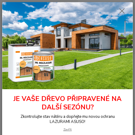
0
ks
+420 377 441 961
za
0,00 Kč
Menu
Hledat
Úvod
OSMO - přírodní oleje
Na dřevo ven
Fasády
Jednorázová
lazura HS plus
9221 Lazura HS Borovice 0,125 l
9221 Lazura HS Borovice 0,125 l
JE VAŠE DŘEVO PŘIPRAVENÉ NA
DALŠÍ SEZÓNU?
Zkontrolujte stav nátěru a dopřejte mu novou ochranu
LAZURAMI ASUSO!
Zavřít
Ohodnotit produkt