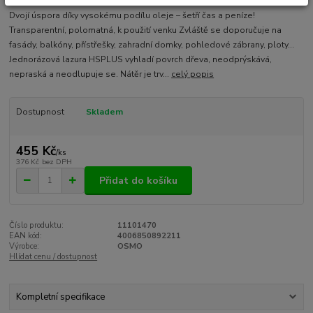
Dvojí úspora díky vysokému podílu oleje – šetří čas a peníze!
Transparentní, polomatná, k použití venku Zvláště se doporučuje na
fasády, balkóny, přístřešky, zahradní domky, pohledové zábrany, ploty…
Jednorázová lazura HSPLUS vyhladí povrch dřeva, neodprýskává,
nepraská a neodlupuje se. Nátěr je trv...
celý popis
Dostupnost
Skladem
455 Kč
/
ks
376 Kč
bez DPH
Přidat do košíku
Číslo produktu:
11101470
EAN kód:
4006850892211
Výrobce:
OSMO
Hlídat cenu / dostupnost
Kompletní specifikace