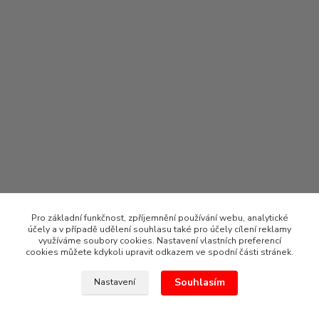
Pro základní funkčnost, zpříjemnění používání webu, analytické
účely a v případě udělení souhlasu také pro účely cílení reklamy
využíváme soubory cookies. Nastavení vlastních preferencí
cookies můžete kdykoli upravit odkazem ve spodní části stránek.
Souhlasím
Nastavení