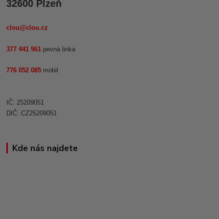
32600 Plzeň
clou@clou.cz
377 441 961
pevná linka
776 052 085
mobil
IČ: 25209051
DIČ: CZ25209051
Kde nás najdete