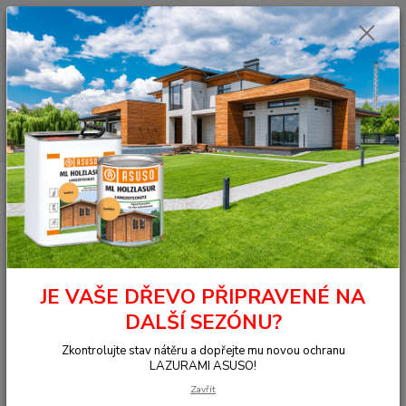
0
ks
+420 377 441 961
za
0,00 Kč
Menu
Hledat
Úvod
OSMO - přírodní oleje
Na dřevo ven
Fasády
Jednorázová
lazura HS plus
9206 Lazura HS dub světlý 0,125 l
9206 Lazura HS dub světlý 0,125
l
JE VAŠE DŘEVO PŘIPRAVENÉ NA
DALŠÍ SEZÓNU?
Zkontrolujte stav nátěru a dopřejte mu novou ochranu
LAZURAMI ASUSO!
Zavřít