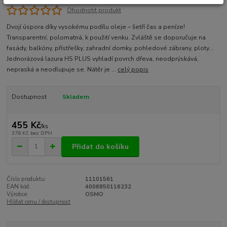
Ohodnotit produkt
Dvojí úspora díky vysokému podílu oleje – šetří čas a peníze!
Transparentní, polomatná, k použití venku. Zvláště se doporučuje na
fasády, balkóny, přístřešky, zahradní domky, pohledové zábrany, ploty…
Jednorázová lazura HS PLUS vyhladí povrch dřeva, neodprýskává,
nepraská a neodlupuje se. Nátěr je ...
celý popis
Dostupnost
Skladem
455 Kč
/
ks
376 Kč
bez DPH
Přidat do košíku
Číslo produktu:
11101561
EAN kód:
4006850116232
Výrobce:
OSMO
Hlídat cenu / dostupnost