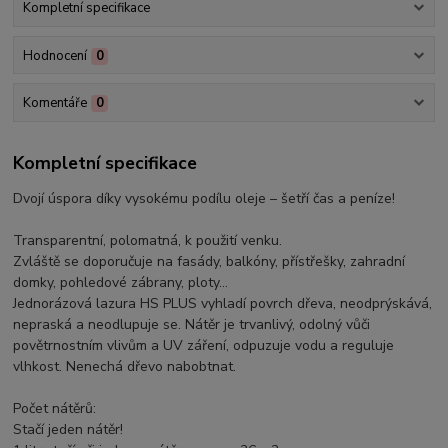
Kompletní specifikace
Hodnocení
0
Komentáře
0
Kompletní specifikace
Dvojí úspora díky vysokému podílu oleje – šetří čas a peníze!
Transparentní, polomatná, k použití venku.
Zvláště se doporučuje na fasády, balkóny, přístřešky, zahradní
domky, pohledové zábrany, ploty…
Jednorázová lazura HS PLUS vyhladí povrch dřeva, neodprýskává,
nepraská a neodlupuje se. Nátěr je trvanlivý, odolný vůči
povětrnostním vlivům a UV záření, odpuzuje vodu a reguluje
vlhkost. Nenechá dřevo nabobtnat.
Počet nátěrů:
Stačí jeden nátěr!