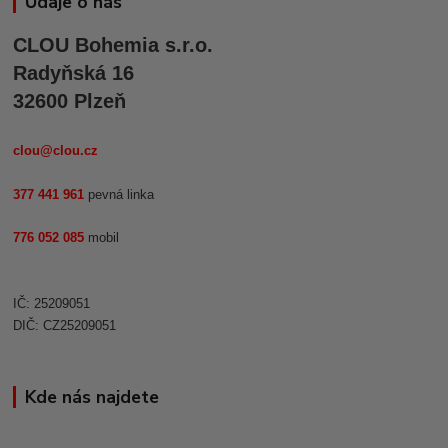
Údaje o nás
CLOU Bohemia s.r.o.
Radyňská 16
32600 Plzeň
clou@clou.cz
377 441 961
pevná linka
776 052 085
mobil
IČ: 25209051
DIČ: CZ25209051
Kde nás najdete