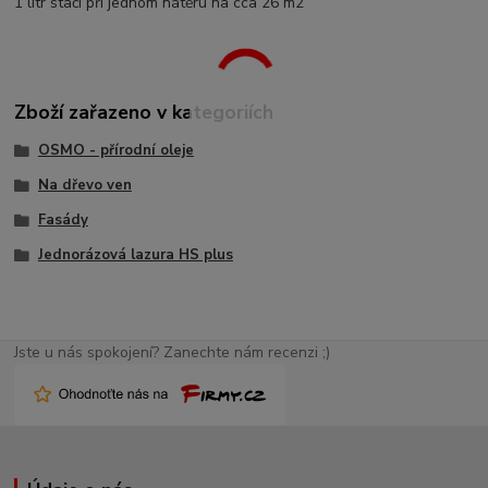
1 litr stačí při jednom nátěru na cca 26 m2
Zboží zařazeno v kategoriích
OSMO - přírodní oleje
Na dřevo ven
Fasády
Jednorázová lazura HS plus
Jste u nás spokojení? Zanechte nám recenzi ;)