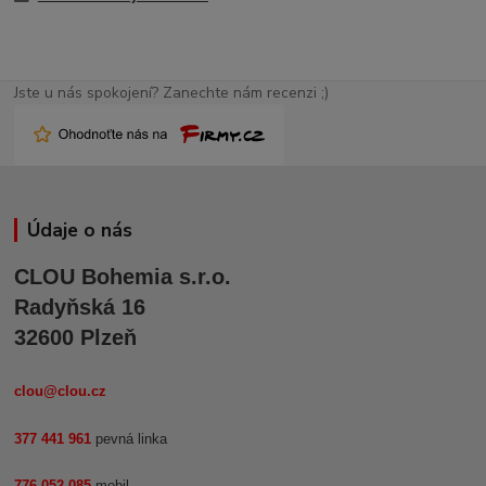
Jste u nás spokojení? Zanechte nám recenzi ;)
Údaje o nás
CLOU Bohemia s.r.o.
Radyňská 16
32600 Plzeň
clou@clou.cz
377 441 961
pevná linka
776 052 085
mobil