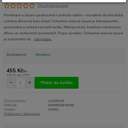
Ohodnotit produkt
Penetrace a lazura sjednocená v jednom nátěru – inovativní dlouhodobá
ochrana dřeva na bázi oleje! Ochranná olejová lazura je transparentní,
polomatná a určená k použití venku. Mikroporézní, trvanlivá ochrana pro
dřevo ve venkovních prostorách. Popis výrobku: Ochranná olejová lazura
je polomatný ná...
celý popis
Dostupnost
Skladem
455 Kč
/
ks
376 Kč
bez DPH
Přidat do košíku
Číslo produktu:
12100149
EAN kód:
4006850876396
Výrobce:
OSMO
Hlídat cenu / dostupnost