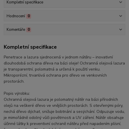
Kompletní specifikace
Hodnocení
0
Komentáře
0
Kompletní specifikace
Penetrace a lazura sjednocená v jednom nátěru – inovativní
dlouhodobá ochrana dřeva na bázi oleje! Ochranná olejová lazura
je transparentní, polomatná a určená k použití venku.
Mikroporézní, trvanlivá ochrana pro dřevo ve venkovních
prostorách.
Popis výrobku:
Ochranná olejová lazura je polomatný nátěr na bázi přírodních
olejů na veškeré dřevo ve vnějších prostorách. S otevřenými póry,
nechá dřevo dýchat, snižuje bobtnání a sesýchání. Odpuzuje vodu,
je mimořádně odolný vůči povětrnosti a UV záření. Nátěr obsahuje
účinné látky k preventivní ochraně nátěru před napadením plísní,