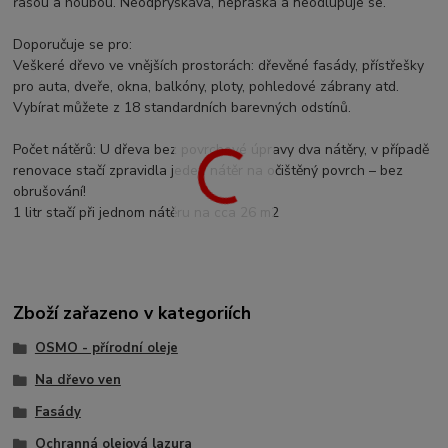
řasou a houbou. Neodprýskává, nepraská a neodlupuje se.
Doporučuje se pro:
Veškeré dřevo ve vnějších prostorách: dřevěné fasády, přístřešky
pro auta, dveře, okna, balkóny, ploty, pohledové zábrany atd.
Vybírat můžete z 18 standardních barevných odstínů.
Počet nátěrů: U dřeva bez povrchové úpravy dva nátěry, v případě
renovace stačí zpravidla jeden nátěr na očištěný povrch – bez
obrušování!
1 litr stačí při jednom nátěru na cca 26 m2
Zboží zařazeno v kategoriích
OSMO - přírodní oleje
Na dřevo ven
Fasády
Ochranná olejová lazura