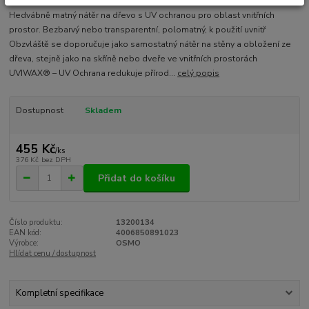
Hedvábně matný nátěr na dřevo s UV ochranou pro oblast vnitřních
prostor. Bezbarvý nebo transparentní, polomatný, k použití uvnitř
Obzvláště se doporučuje jako samostatný nátěr na stěny a obložení ze
dřeva, stejně jako na skříně nebo dveře ve vnitřních prostorách
UVIWAX® – UV Ochrana redukuje přírod...
celý popis
Dostupnost
Skladem
455 Kč
/
ks
376 Kč
bez DPH
Přidat do košíku
Číslo produktu:
13200134
EAN kód:
4006850891023
Výrobce:
OSMO
Hlídat cenu / dostupnost
Kompletní specifikace