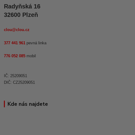
Radyňská 16
32600 Plzeň
clou@clou.cz
377 441 961
pevná linka
776 052 085
mobil
IČ: 25209051
DIČ: CZ25209051
Kde nás najdete