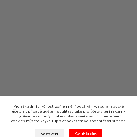
Pro základní funkčnost, zpříjemnění používání webu, analytické
účely a v případě udělení souhlasu také pro účely cílení reklamy
využíváme soubory cookies. Nastavení vlastních preferencí
cookies můžete kdykoli upravit odkazem ve spodní části stránek.
Souhlasím
Nastavení