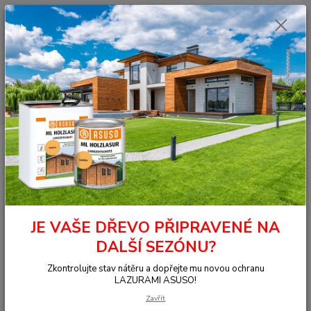
0
ks
+420 377 441 961
za
0,00 Kč
Menu
Hledat
Úvod
OSMO - přírodní oleje
Na dřevo uvnitř
Nábytek, stěna, strop
UVIWAX UV-PROTECTION
7266 UVIWAX smrk bílý 0,125 l
7266 UVIWAX smrk bílý 0,125 l
JE VAŠE DŘEVO PŘIPRAVENÉ NA
DALŠÍ SEZÓNU?
Zkontrolujte stav nátěru a dopřejte mu novou ochranu
LAZURAMI ASUSO!
Zavřít
Ohodnotit produkt