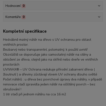
Hodnocení
0
Komentáře
0
Kompletní specifikace
Hedvábně matný nátěr na dřevo s UV ochranou pro oblast
vnitřních prostor.
Bezbarvý nebo transparentní, polomatný, k použití uvnitř
Obzvláště se doporučuje jako samostatný nátěr na stěny a
obložení ze dřeva, stejně jako na skříně nebo dveře ve vnitřních
prostorách
UVIWAX® – UV Ochrana redukuje přírodní zabarvení dřeva (
žloutnutí ) a dřeviny zůstávají vlivem UV ochrany dlouho světlé
Počet nátěrů : u dřeva bez povrchové úpravy dva nátěry, v případě
renovace stačí zpravidla jeden nátěr na očištěný povrch – bez
obrušování !
1 litr stačí při jednom nátěru na cca 16 m2