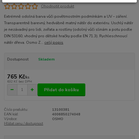
Ohodnotit produkt
Extrémně odolná barva vůči povětrnostním podmínkám a UV – záření.
Transparentně barevný, hedvábně matný nátěr do exteriéru. Uschlý nátěr
je nezávadný pro lidi, zvířata a rostliny (odolný vůči slinám a potu podle
DIN 53160, vhodný pro dětské hračky podle EN 71.3). Rychleschnoucí
nátěr dřeva. Osmo Z...
celý popis
Dostupnost
Skladem
765 Kč
/
ks
632 Kč
bez DPH
Přidat do košíku
Číslo produktu:
13100381
EAN kód:
4006850274048
Výrobce:
OSMO
Hlídat cenu / dostupnost