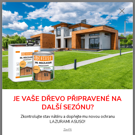
0
ks
+420 377 441 961
za
0,00 Kč
Menu
Hledat
Úvod
OSMO - přírodní oleje
Na dřevo ven
Fasády
Zahradní &
Fasádní lazura
7253 Zahradní and Fasádní lazura Patina 0,75 l
7253 Zahradní and Fasádní
lazura Patina 0,75 l
JE VAŠE DŘEVO PŘIPRAVENÉ NA
DALŠÍ SEZÓNU?
Zkontrolujte stav nátěru a dopřejte mu novou ochranu
LAZURAMI ASUSO!
Zavřít