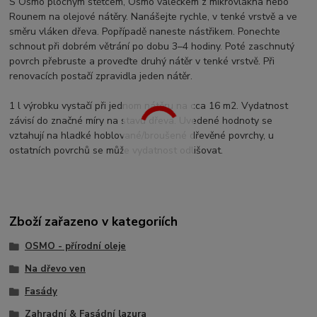
S Osmo plochým štětcem, Osmo válečkem z mikrovlákna nebo
Rounem na olejové nátěry. Nanášejte rychle, v tenké vrstvě a ve
směru vláken dřeva. Popřípadě naneste nástřikem. Ponechte
schnout při dobrém větrání po dobu 3–4 hodiny. Poté zaschnutý
povrch přebruste a proveďte druhý nátěr v tenké vrstvě. Při
renovacích postačí zpravidla jeden nátěr.
1 l výrobku vystačí při jednom nátěru na cca 16 m2. Vydatnost
závisí do značné míry na stavu dřeva. Uvedené hodnoty se
vztahují na hladké hoblované/broušené dřevěné povrchy, u
ostatních povrchů se může vydatnost odlišovat.
Zboží zařazeno v kategoriích
OSMO - přírodní oleje
Na dřevo ven
Fasády
Zahradní & Fasádní lazura