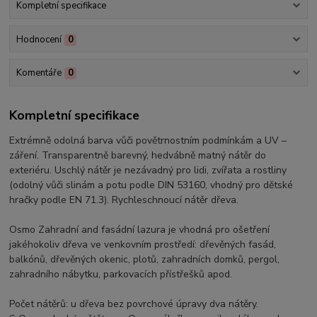
Kompletní specifikace
Hodnocení
0
Komentáře
0
Kompletní specifikace
Extrémně odolná barva vůči povětrnostním podmínkám a UV –
záření. Transparentně barevný, hedvábně matný nátěr do
exteriéru. Uschlý nátěr je nezávadný pro lidi, zvířata a rostliny
(odolný vůči slinám a potu podle DIN 53160, vhodný pro dětské
hračky podle EN 71.3). Rychleschnoucí nátěr dřeva.
Osmo Zahradní and fasádní lazura je vhodná pro ošetření
jakéhokoliv dřeva ve venkovním prostředí: dřevěných fasád,
balkónů, dřevěných okenic, plotů, zahradních domků, pergol,
zahradního nábytku, parkovacích přístřešků apod.
Počet nátěrů: u dřeva bez povrchové úpravy dva nátěry.