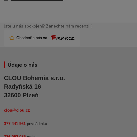
Jste u nás spokojení? Zanechte nám recenzi ;)
Údaje o nás
CLOU Bohemia s.r.o.
Radyňská 16
32600 Plzeň
clou@clou.cz
377 441 961
pevná linka
776 052 085
mobil