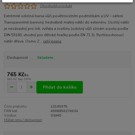
Ohodnotit produkt
Extrémně odolná barva vůči povětrnostním podmínkám a UV – záření.
Transparentně barevný, hedvábně matný nátěr do exteriéru. Uschlý nátěr
je nezávadný pro lidi, zvířata a rostliny (odolný vůči slinám a potu podle
DIN 53160, vhodný pro dětské hračky podle EN 71.3). Rychleschnoucí
nátěr dřeva. Osmo Z...
celý popis
Dostupnost
Skladem
765 Kč
/
ks
632 Kč
bez DPH
Přidat do košíku
Číslo produktu:
13100375
EAN kód:
4006850274024
Výrobce:
OSMO
Hlídat cenu / dostupnost