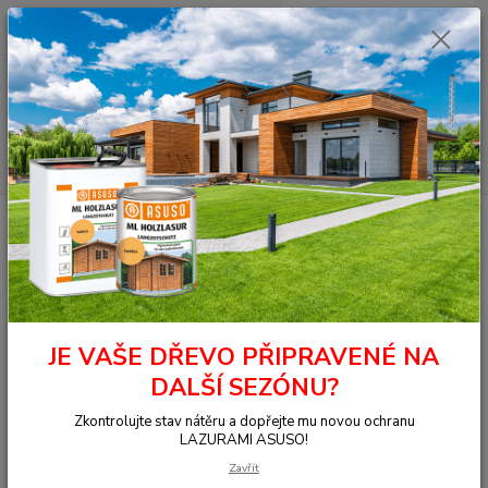
0
ks
+420 377 441 961
za
0,00 Kč
Menu
Hledat
Úvod
OSMO - přírodní oleje
Na dřevo ven
Fasády
Zahradní &
Fasádní lazura
7251 Zahradní and Fasádní lazura Palisandr 0,75 l
7251 Zahradní and Fasádní
lazura Palisandr 0,75 l
JE VAŠE DŘEVO PŘIPRAVENÉ NA
DALŠÍ SEZÓNU?
Zkontrolujte stav nátěru a dopřejte mu novou ochranu
LAZURAMI ASUSO!
Zavřít