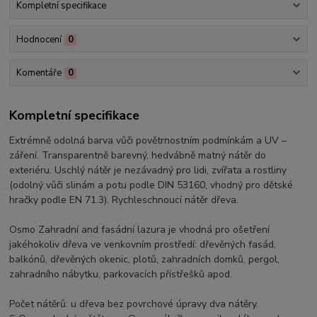
Kompletní specifikace
Hodnocení
0
Komentáře
0
Kompletní specifikace
Extrémně odolná barva vůči povětrnostním podmínkám a UV –
záření. Transparentně barevný, hedvábně matný nátěr do
exteriéru. Uschlý nátěr je nezávadný pro lidi, zvířata a rostliny
(odolný vůči slinám a potu podle DIN 53160, vhodný pro dětské
hračky podle EN 71.3). Rychleschnoucí nátěr dřeva.
Osmo Zahradní and fasádní lazura je vhodná pro ošetření
jakéhokoliv dřeva ve venkovním prostředí: dřevěných fasád,
balkónů, dřevěných okenic, plotů, zahradních domků, pergol,
zahradního nábytku, parkovacích přístřešků apod.
Počet nátěrů: u dřeva bez povrchové úpravy dva nátěry.