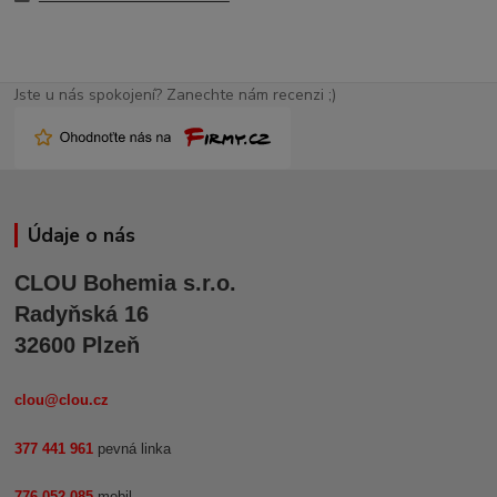
Jste u nás spokojení? Zanechte nám recenzi ;)
Údaje o nás
CLOU Bohemia s.r.o.
Radyňská 16
32600 Plzeň
clou@clou.cz
377 441 961
pevná linka
776 052 085
mobil