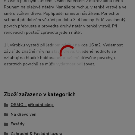
S Osmo plochým štětcem, Osmo válečkem z mikrovlákna nebo
Rounem na olejové nátěry. Nanášejte rychle, v tenké vrstvě a ve
směru vláken dřeva. Popřípadě naneste nástřikem. Ponechte
schnout při dobrém větrání po dobu 3–4 hodiny. Poté zaschnutý
povrch přebruste a proveďte druhý nátěr v tenké vrstvě. Při
renovacích postačí zpravidla jeden nátěr.
1 l výrobku vystačí při jednom nátěru na cca 16 m2. Vydatnost
závisí do značné míry na stavu dřeva. Uvedené hodnoty se
vztahují na hladké hoblované/broušené dřevěné povrchy, u
ostatních povrchů se může vydatnost odlišovat.
Zboží zařazeno v kategoriích
OSMO - přírodní oleje
Na dřevo ven
Fasády
Zahradní & Fasádní lazura