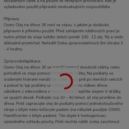
obsažených látek a na použití ve veřejných prostorách, kde je
vyžadováno použití přípravků neobsahujících rozpouštědla.
Příprava:
Osmo Olej na dřevo 2K není ve stavu, v jakém je dodáván,
připraven k přímému použití. Před zahájením nátěrových prací je
nutno přidat do oleje tužidlo (mísící poměr 100 : 12 obj. %) a směs
důkladně promíchat. Neředit! Doba zpracovatelnosti činí zhruba 3
- 4 hodiny.
Zpracování/aplikace:
Osmo Olej na dřevo 2K se nanáší pomocí dvoulisté stěrky, nebo
pohodlně ve stoje pomocí OSMO Profi stěrky. Na podlahy se
sraženými hranami nanášejte nátěr postupně po menších sekcích
a pokud to typ podlahy umožňuje po směru vláken dřeva
válečkem z mikrovlákna v tenké vrstvě. Neplňte olejem V drážky
ve spojích desek. Počkejte cca 20 – 40 minut, až olej pronikne do
dřeva. Poté zapracujte olej do podlahy pomocí jednokotoučového
stroje s bílým nebo béžovým padem (na nábytek použijte OSMO
HandXcenter s bílým padem). Tím dojde k homogenizaci
výsledného vzhledu plochy. Poté nechte nátěr zcela zaschnout.