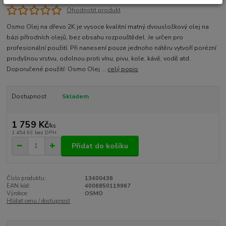
Ohodnotit produkt
Osmo Olej na dřevo 2K je vysoce kvalitní matný dvousložkový olej na
bázi přírodních olejů, bez obsahu rozpouštědel. Je určen pro
profesionální použití. Při nanesení pouze jednoho nátěru vytvoří porézní
prodyšnou vrstvu, odolnou proti vínu, pivu, kole, kávě, vodě atd.
Doporučené použití: Osmo Olej ...
celý popis
Dostupnost
Skladem
1 759 Kč
/
ks
1 454 Kč
bez DPH
Přidat do košíku
Číslo produktu:
13400436
EAN kód:
4006850119967
Výrobce:
OSMO
Hlídat cenu / dostupnost