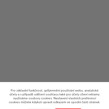
Pro základní funkčnost, zpříjemnění používání webu, analytické
účely a v případě udělení souhlasu také pro účely cílení reklamy
využíváme soubory cookies. Nastavení vlastních preferencí
cookies můžete kdykoli upravit odkazem ve spodní části stránek.