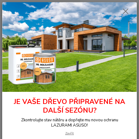
0
ks
+420 377 441 961
za
0,00 Kč
Menu
Hledat
Úvod
OSMO - přírodní oleje
Na dřevo uvnitř
Pro profesionální uživatele
2K Olej na dřevo
6118 2K Olej na dřevo světle šedá 0,375 l
6118 2K Olej na dřevo světle
šedá 0,375 l
JE VAŠE DŘEVO PŘIPRAVENÉ NA
DALŠÍ SEZÓNU?
Zkontrolujte stav nátěru a dopřejte mu novou ochranu
LAZURAMI ASUSO!
Zavřít