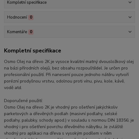
Kompletní specifikace
Hodnocení
0
Komentáře
0
Kompletní specifikace
Osmo Olej na dřevo 2K je vysoce kvalitní matný dvousložkový olej
na bázi přírodních olejů, bez obsahu rozpouštědel. Je určen pro
profesionální použití. Při nanesení pouze jednoho nátěru vytvoří
porézní prodyšnou vrstvu, odolnou proti vínu, pivu, kole, kávě,
vodě atd.
Doporučené použití:
Osmo Olej na dřevo 2K je vhodný pro ošetření jakýchkoliv
parketových a dřevěných podlah (masivní podlahy, selské
podlahy, palubky, schody apod.) v souladu s normou DIN 18356; je
vhodný i pro ošetření povrchu dřevěného nábytku. Je zvláště
vhodný pro aplikaci na dřeva s vysokým podílem v něm