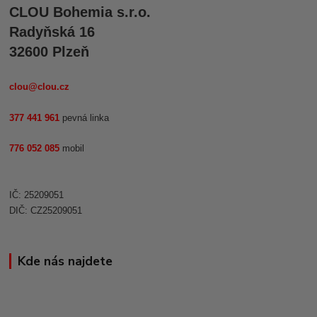
CLOU Bohemia s.r.o.
Radyňská 16
32600 Plzeň
clou@clou.cz
377 441 961
pevná linka
776 052 085
mobil
IČ: 25209051
DIČ: CZ25209051
Kde nás najdete