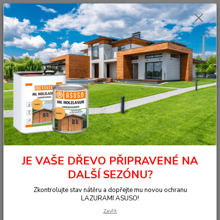
0
ks
+420 377 441 961
za
0,00 Kč
Menu
Hledat
Úvod
OSMO - přírodní oleje
Na dřevo uvnitř
Nábytek, stěna, strop
Olejové mořidlo
3543 Olejové mořidlo, Cognac 0,125 l
3543 Olejové mořidlo, Cognac
0,125 l
JE VAŠE DŘEVO PŘIPRAVENÉ NA
DALŠÍ SEZÓNU?
Zkontrolujte stav nátěru a dopřejte mu novou ochranu
LAZURAMI ASUSO!
Zavřít