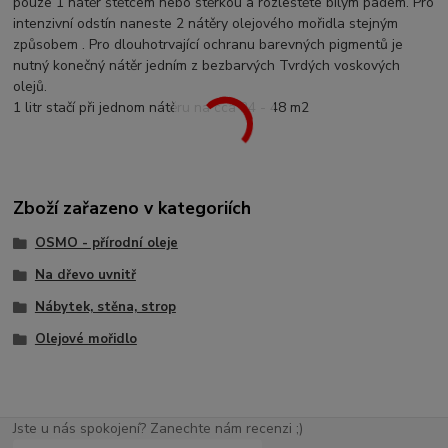
pouze 1 nátěr štětcem nebo stěrkou a rozleštěte bílým padem. Pro
intenzivní odstín naneste 2 nátěry olejového mořidla stejným
způsobem . Pro dlouhotrvající ochranu barevných pigmentů je
nutný konečný nátěr jedním z bezbarvých Tvrdých voskových
olejů.
1 litr stačí při jednom nátěru na cca 24 - 48 m2
Zboží zařazeno v kategoriích
OSMO - přírodní oleje
Na dřevo uvnitř
Nábytek, stěna, strop
Olejové mořidlo
Jste u nás spokojení? Zanechte nám recenzi ;)