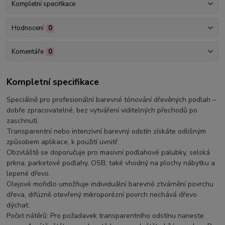
Kompletní specifikace
Hodnocení
0
Komentáře
0
Kompletní specifikace
Speciálně pro profesionální barevné tónování dřevěných podlah –
dobře zpracovatelné, bez vytváření viditelných přechodů po
zaschnutí.
Transparentní nebo intenzivní barevný odstín získáte odlišným
způsobem aplikace, k použití uvnitř
Obzvláště se doporučuje pro masivní podlahové palubky, selská
prkna, parketové podlahy, OSB; také vhodný na plochy nábytku a
lepené dřevo.
Olejové mořidlo umožňuje individuální barevné ztvárnění povrchu
dřeva, difúzně otevřený mikroporézní povrch nechává dřevo
dýchat.
Počet nátěrů: Pro požadavek transparentního odstínu naneste