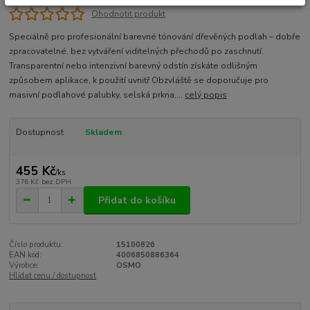
Ohodnotit produkt
Speciálně pro profesionální barevné tónování dřevěných podlah – dobře
zpracovatelné, bez vytváření viditelných přechodů po zaschnutí.
Transparentní nebo intenzivní barevný odstín získáte odlišným
způsobem aplikace, k použití uvnitř Obzvláště se doporučuje pro
masivní podlahové palubky, selská prkna,...
celý popis
Dostupnost
Skladem
455 Kč
/
ks
376 Kč
bez DPH
Přidat do košíku
Číslo produktu:
15100826
EAN kód:
4006850886364
Výrobce:
OSMO
Hlídat cenu / dostupnost