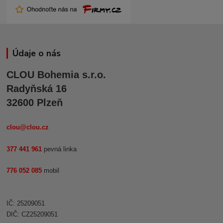
Údaje o nás
CLOU Bohemia s.r.o.
Radyňská 16
32600 Plzeň
clou@clou.cz
377 441 961
pevná linka
776 052 085
mobil
IČ: 25209051
DIČ: CZ25209051