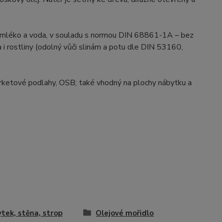
vy, mléko a voda, v souladu s normou DIN 68861-1A – bez
a i rostliny (odolný vůči slinám a potu dle DIN 53160,
arketové podlahy, OSB; také vhodný na plochy nábytku a
tek, stěna, strop
Olejové mořidlo