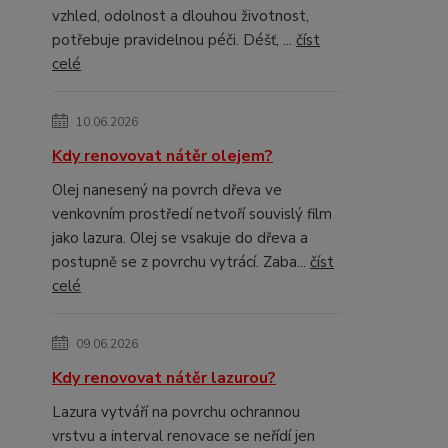
vzhled, odolnost a dlouhou životnost,
potřebuje pravidelnou péči. Déšť, ...
číst
celé
10.06.2026
Kdy renovovat nátěr olejem?
Olej nanesený na povrch dřeva ve
venkovním prostředí netvoří souvislý film
jako lazura. Olej se vsakuje do dřeva a
postupně se z povrchu vytrácí. Zaba...
číst
celé
09.06.2026
Kdy renovovat nátěr lazurou?
Lazura vytváří na povrchu ochrannou
vrstvu a interval renovace se neřídí jen