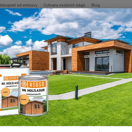
stoupení od smlouvy
Ochrana osobních údajů
Blog
Hledat
+420
SMO - přírodní oleje
Na dřevo uvnitř
Nábytek, stěna, strop
Olej
 Olejové mořidlo, Bezbarvé 0,5 
Transp
povrch
nečist
dotek.
dýchat.