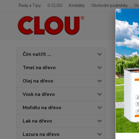
Rady a Tipy
O CLOU
Kontakty
Obchodní podmínky
Od
Úvod
O
Čím natřít ...
3500
Tmel na dřevo
Olej na dřevo
Vosk na dřevo
Mořidlo na dřevo
Lak na dřevo
Lazura na dřevo