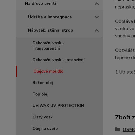
Na dřevo uvnitř
nepraská,
Údržba a impregnace
Odolává b
vzniku vo
Nábytek, stěna, strop
vhodný pr
Dekorační vosk -
Transparentní
Obzvláště
lepené d
Dekorační vosk - Intenzivní
Olejové mořidlo
1 litr st
Beton olej
Top olej
UVIWAX UV-PROTECTION
Zboží 
Čistý vosk
Olej na dveře
OSMO 