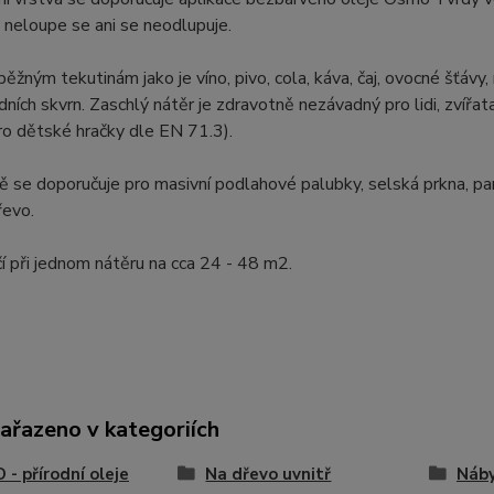
 neloupe se ani se neodlupuje.
ěžným tekutinám jako je víno, pivo, cola, káva, čaj, ovocné šťá
dních skvrn. Zaschlý nátěr je zdravotně nezávadný pro lidi, zvířat
o dětské hračky dle EN 71.3).
 se doporučuje pro masivní podlahové palubky, selská prkna, p
řevo.
ačí při jednom nátěru na cca 24 - 48 m2.
zařazeno v kategoriích
- přírodní oleje
Na dřevo uvnitř
Náby