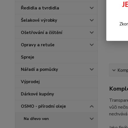
J
Ředidla a tvrdidla
Šelakové výrobky
Zkon
Ošetřování a čištění
Opravy a retuše
Spreje
Nářadí a pomůcky
Kompl
Výprodej
Komple
Dárkové kupóny
Transpare
OSMO - přírodní oleje
vůči neči
nechvává 
Na dřevo ven
Jako finá