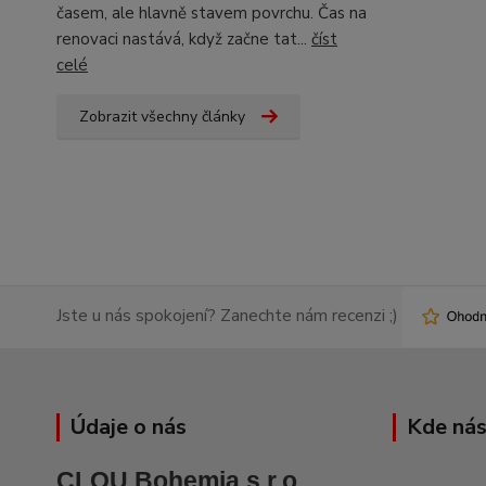
časem, ale hlavně stavem povrchu. Čas na
renovaci nastává, když začne tat...
číst
celé
Zobrazit všechny články
Jste u nás spokojení? Zanechte nám recenzi ;)
Údaje o nás
Kde nás
CLOU Bohemia s.r.o.