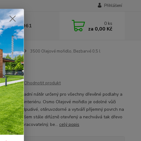
Přihlášení
0
ks
 377 441 961
za
0,00 Kč
ové mořidlo
3500 Olejové mořidlo, Bezbarvé 0,5 l
l
Ohodnotit produkt
arentní základní nátěr určený pro všechny dřevěné podlahy a
y nábytku v interiéru. Osmo Olejové mořidlo je odolné vůči
otám, vodoodpudivé, otěruvzdorné a vytváří příjemný povrch na
 Povrch je ovšem stále difúzně otevřený a nechvává tak dřevo
 Je dobře zpracovatelný, be...
celý popis