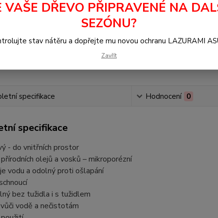
E VAŠE DŘEVO PŘIPRAVENÉ NA DAL
1 
SEZÓNU?
977
trolujte stav nátěru a dopřejte mu novou ochranu LAZURAMI A
Zavřít
Číslo p
Výrobc
etní specifikace
Hodnocení
0
tní specifikace
ý - do vnitřních prostor
 přírodních olejů a vosků – mikroporézní
e vodu a odolný proti ošlapání
schnoucí
lný bez tužidla i s tužidlem
 vůči vodě a nečistotám
použití