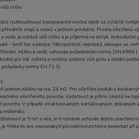
vůči otěru
ální, rychleschnoucí transparentní svrchní nátěr se zvláště tv
i přírodních olejů a vosků v jednom produktu. Plocha ošetřená
 a vodu, je odolná vůči otěru a je příjemná na dotyk. Jednoduch
ání – šetří čas a peníze. Mikroporézní, nepraská, neloupe se, netvoř
šťávám, mléku a vodě, vyhovuje požadavkům normy DIN 68861-1A
kodný pro lidi, zvířata a rostliny (odolný vůči potu a slinám po
s požadavky normy EN 71.3).
t :
 při jednom nátěru na cca. 24 m2. Pro ošetření podlah s bezbarvým
ečného ošetřeného povrchu. Vydatnost je přímo závislá na typu
 povrchy. V případě strukturovaných, kartáčovaných, drásaných a
u materiálu.
itelnosti je 5 let a více, je-li výrobek uchován dobře uzavřený
 je třeba ho pro znovunabytí původní konzistence ponechat při 