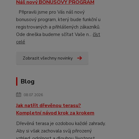
Náš nový BONUSOVÝ PROGRAM
Připravili jsme pro Vás náš nový
bonusový program, který bude funkční u
registrovaných a přihlášených zákazníků.
Ode dneška budeme sčítat Vaše n...
číst
celé
Zobrazit všechny novinky
Blog
08.07.2026
Jak natřít dřevěnou terasu?
Kompletní návod krok za krokem
Dřevěná terasa je ozdobou každé zahrady.
Aby si však zachovala svůj přirozený
vzhled, odolnost a dlouhou životnost,