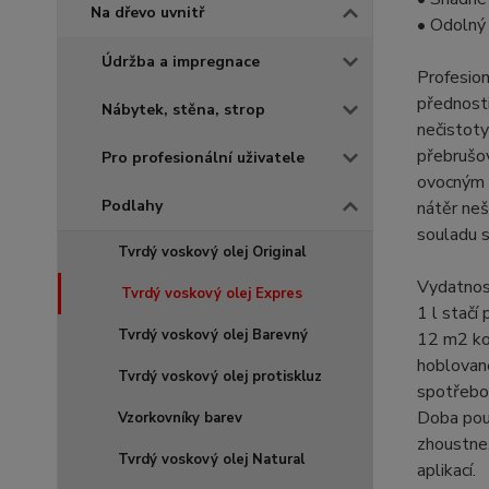
Na dřevo uvnitř
• Odolný 
Údržba a impregnace
Profesion
přednost
Nábytek, stěna, strop
nečistoty
přebrušov
Pro profesionální uživatele
ovocným 
Podlahy
nátěr neš
souladu 
Tvrdý voskový olej Original
Vydatnos
Tvrdý voskový olej Expres
1 l stačí
Tvrdý voskový olej Barevný
12 m2 kon
hoblované
Tvrdý voskový olej protiskluz
spotřebo
Doba použ
Vzorkovníky barev
zhoustne,
Tvrdý voskový olej Natural
aplikací.