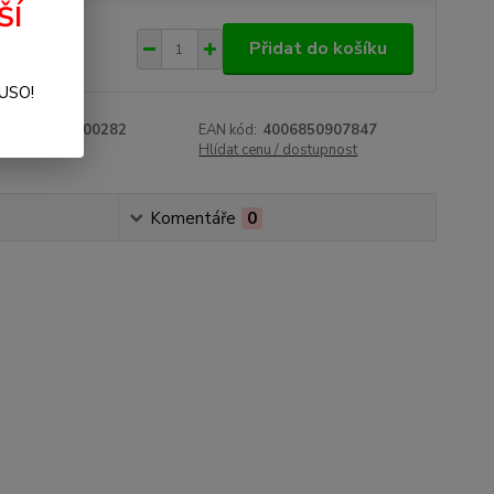
ŠÍ
182 Kč
/
ks
Přidat do košíku
 Kč
bez DPH
SUSO!
roduktu:
10300282
EAN kód:
4006850907847
e:
OSMO
Hlídat cenu / dostupnost
Komentáře
0