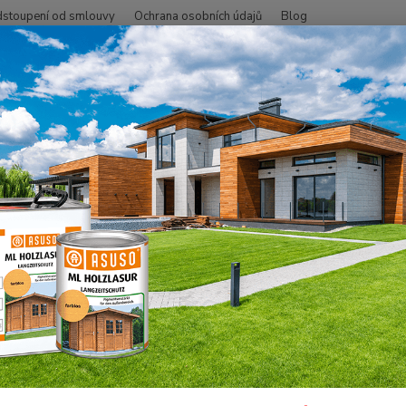
stoupení od smlouvy
Ochrana osobních údajů
Blog
Hledat
+420
SMO - přírodní oleje
Na dřevo uvnitř
Podlahy
Tvrdý voskový ol
 EXPRES Tvrdý voskový olej,MA
• Bezba
mikrop
schnouc
Dos