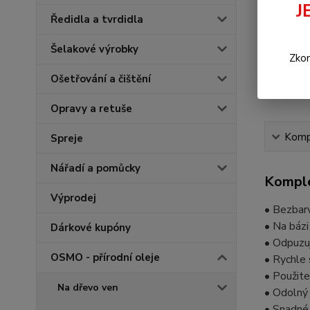
J
Ředidla a tvrdidla
Šelakové výrobky
Zkon
Ošetřování a čištění
Opravy a retuše
Kompl
Spreje
Nářadí a pomůcky
Komple
Výprodej
• Bezbarv
• Na bázi
Dárkové kupóny
• Odpuzuj
OSMO - přírodní oleje
• Rychle 
• Použite
Na dřevo ven
• Odolný
• Snadné 