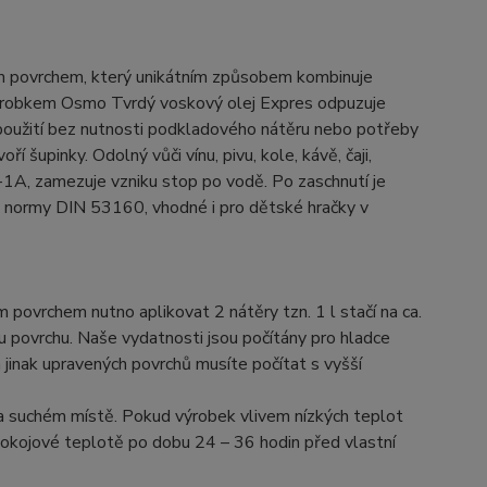
rdým povrchem, který unikátním způsobem kombinuje
 výrobkem Osmo Tvrdý voskový olej Expres odpuzuje
é použití bez nutnosti podkladového nátěru nebo potřeby
í šupinky. Odolný vůči vínu, pivu, kole, kávě, čaji,
, zamezuje vzniku stop po vodě. Po zaschnutí je
dle normy DIN 53160, vhodné i pro dětské hračky v
 povrchem nutno aplikovat 2 nátěry tzn. 1 l stačí na ca.
 povrchu. Naše vydatnosti jsou počítány pro hladce
 jinak upravených povrchů musíte počítat s vyšší
 na suchém místě. Pokud výrobek vlivem nízkých teplot
pokojové teplotě po dobu 24 – 36 hodin před vlastní