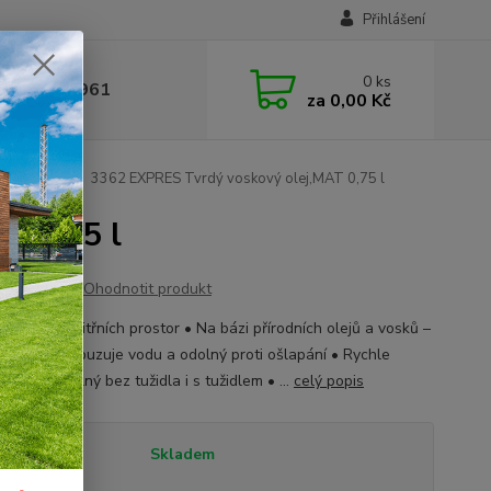
Přihlášení
0
ks
 377 441 961
za
0,00 Kč
ej Expres
3362 EXPRES Tvrdý voskový olej,MAT 0,75 l
T 0,75 l
Ohodnotit produkt
rvý - do vnitřních prostor • Na bázi přírodních olejů a vosků –
orézní • Odpuzuje vodu a odolný proti ošlapání • Rychle
í • Použitelný bez tužidla i s tužidlem • ...
celý popis
tupnost
Skladem