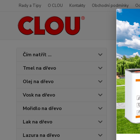
Rady a Tipy
O CLOU
Kontakty
Obchodní podmínky
Od
Úvod
O
Čím natřít ...
3362
Tmel na dřevo
Olej na dřevo
Vosk na dřevo
Mořidlo na dřevo
Lak na dřevo
Lazura na dřevo