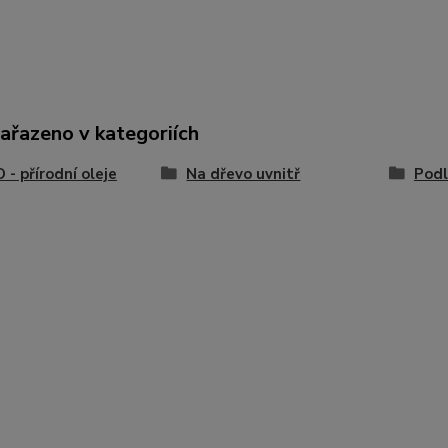
zařazeno v kategoriích
- přírodní oleje
Na dřevo uvnitř
Pod