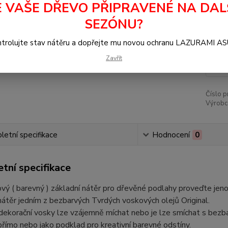
E VAŠE DŘEVO PŘIPRAVENÉ NA DAL
Dos
SEZÓNU?
trolujte stav nátěru a dopřejte mu novou ochranu LAZURAMI A
75
Zavřít
623
Číslo p
Výrobc
etní specifikace
Hodnocení
0
tní specifikace
vý ( barevný ) základní nátěr pro dřevěné podlahy proveďte je
átěr jedním z bezbarvých Tvrdých voskových olejů Original.
dekorační vosky lze vzájemně míchat nebo je lze smíchat s bez
přímo nebo jako podklad pro kreativní barevné odstíny.