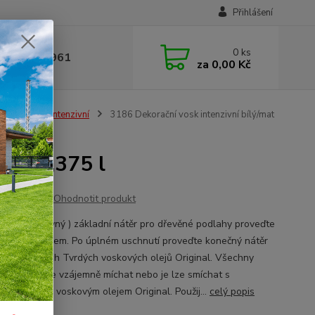
Přihlášení
0
ks
 377 441 961
za
0,00 Kč
ační vosk - Intenzivní
3186 Dekorační vosk intenzivní bílý/mat
mat 0,375 l
Ohodnotit produkt
tový ( barevný ) základní nátěr pro dřevěné podlahy proveďte
jedním nátěrem. Po úplném uschnutí proveďte konečný nátěr
 z bezbarvých Tvrdých voskových olejů Original. Všechny
ční vosky lze vzájemně míchat nebo je lze smíchat s
vým Tvrdým voskovým olejem Original. Použij...
celý popis