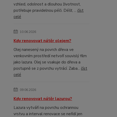
vzhled, odolnost a dlouhou životnost,
potřebuje pravidelnou péči. Déšť, ...
číst
celé
10.06.2026
Kdy renovovat nátěr olejem?
Olej nanesený na povrch dřeva ve
venkovním prostředí netvoří souvislý film
jako lazura. Olej se vsakuje do dřeva a
postupně se z povrchu vytrácí. Zaba...
číst
celé
09.06.2026
Kdy renovovat nátěr lazurou?
Lazura vytváří na povrchu ochrannou
vrstvu a interval renovace se neřídí jen