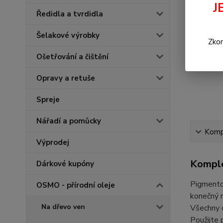
J
Ředidla a tvrdidla
Šelakové výrobky
Zkon
Ošetřování a čištění
Opravy a retuše
Spreje
Nářadí a pomůcky
Kompl
Výprodej
Komple
Dárkové kupóny
Pigmento
OSMO - přírodní oleje
konečný n
Na dřevo ven
Všechny 
Použijte 