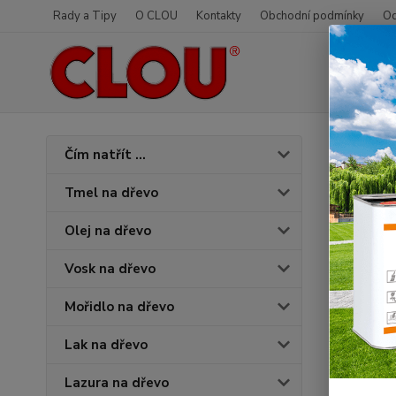
Rady a Tipy
O CLOU
Kontakty
Obchodní podmínky
Od
Úvod
O
Čím natřít ...
0,375 l
Tmel na dřevo
3186
Olej na dřevo
Vosk na dřevo
Mořidlo na dřevo
Lak na dřevo
Lazura na dřevo