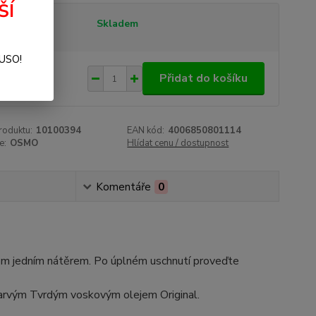
ŠÍ
tupnost
Skladem
SUSO!
4 Kč
/
ks
Přidat do košíku
 Kč
bez DPH
roduktu:
10100394
EAN kód:
4006850801114
e:
OSMO
Hlídat cenu / dostupnost
Komentáře
0
nom jedním nátěrem. Po úplném uschnutí proveďte
barvým Tvrdým voskovým olejem Original.