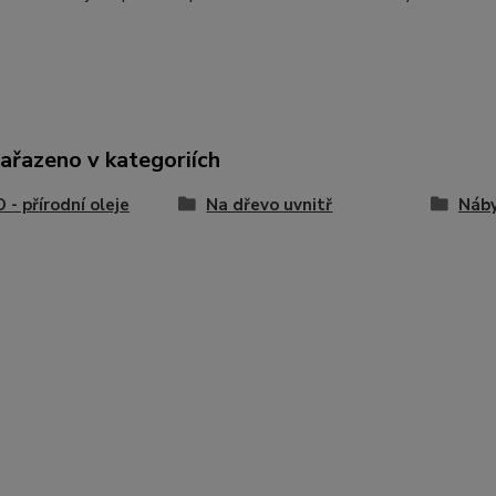
zařazeno v kategoriích
- přírodní oleje
Na dřevo uvnitř
Náby