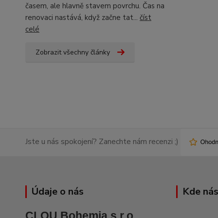
časem, ale hlavně stavem povrchu. Čas na
renovaci nastává, když začne tat...
číst
celé
Zobrazit všechny články
Jste u nás spokojení? Zanechte nám recenzi ;)
Údaje o nás
Kde nás
CLOU Bohemia s.r.o.