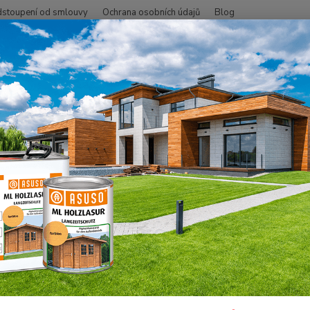
stoupení od smlouvy
Ochrana osobních údajů
Blog
Hledat
+420
SMO - přírodní oleje
Na dřevo uvnitř
Nábytek, stěna, strop
Dekor
 Dekorační vosk intenzivní bílý/
Pigmen
jenom 
jedním
dekora
bezbar