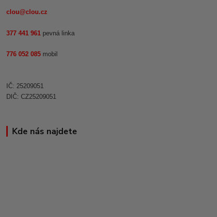
clou@clou.cz
377 441 961
pevná linka
776 052 085
mobil
IČ: 25209051
DIČ: CZ25209051
Kde nás najdete