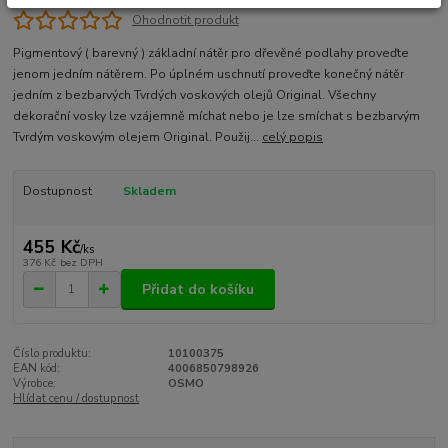
Ohodnotit produkt
Pigmentový ( barevný ) základní nátěr pro dřevěné podlahy proveďte
jenom jedním nátěrem. Po úplném uschnutí proveďte konečný nátěr
jedním z bezbarvých Tvrdých voskových olejů Original. Všechny
dekorační vosky lze vzájemně míchat nebo je lze smíchat s bezbarvým
Tvrdým voskovým olejem Original. Použij...
celý popis
Dostupnost
Skladem
455 Kč
/
ks
376 Kč
bez DPH
Přidat do košíku
Číslo produktu:
10100375
EAN kód:
4006850798926
Výrobce:
OSMO
Hlídat cenu / dostupnost