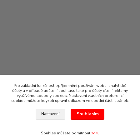
Pro základní funkčnost, zpříjemnění používání webu, analytické
účely a v případě udělení souhlasu také pro účely cílení reklamy
využíváme soubory cookies. Nastavení vlastních preferencí
cookies můžete kdykoli upravit odkazem ve spodní části stránek.
Souhlasím
Nastavení
2021 CLOU Bohemia s.r.o.
Souhlas můžete odmítnout
zde
.