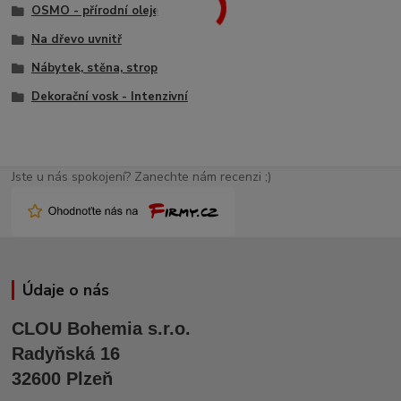
OSMO - přírodní oleje
Na dřevo uvnitř
Nábytek, stěna, strop
Dekorační vosk - Intenzivní
Jste u nás spokojení? Zanechte nám recenzi ;)
Údaje o nás
CLOU Bohemia s.r.o.
Radyňská 16
32600 Plzeň