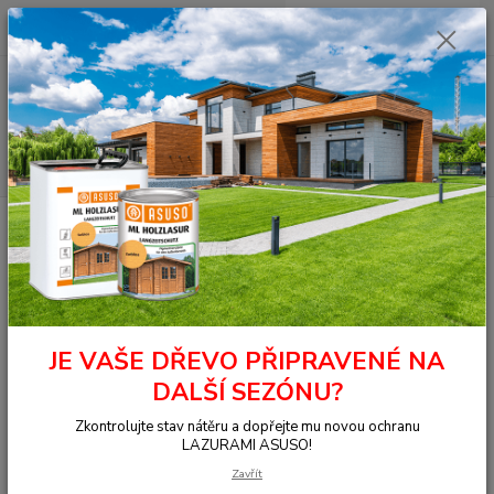
0
ks
+420 377 441 961
za
0,00 Kč
Menu
Hledat
Úvod
OSMO - přírodní oleje
Na dřevo uvnitř
Nábytek, stěna, strop
Dekorační vosk - Intenzivní
3172 Dekorační vosk intenzivní Hedvábí 0,125 l
3172 Dekorační vosk intenzivní
Hedvábí 0,125 l
JE VAŠE DŘEVO PŘIPRAVENÉ NA
DALŠÍ SEZÓNU?
Zkontrolujte stav nátěru a dopřejte mu novou ochranu
LAZURAMI ASUSO!
Zavřít