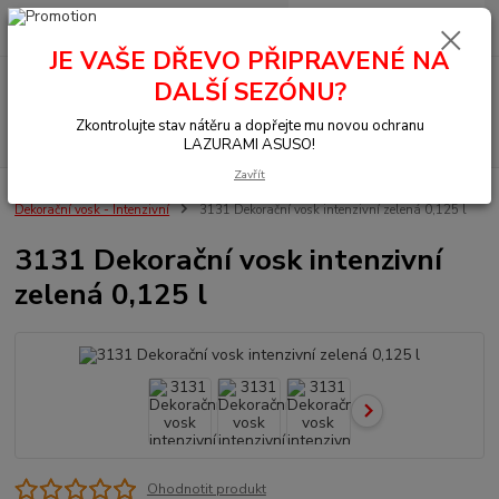
0
ks
+420 377 441 961
za
0,00 Kč
JE VAŠE DŘEVO PŘIPRAVENÉ NA
Menu
DALŠÍ SEZÓNU?
Zkontrolujte stav nátěru a dopřejte mu novou ochranu
Hledat
LAZURAMI ASUSO!
Zavřít
Úvod
OSMO - přírodní oleje
Na dřevo uvnitř
Nábytek, stěna, strop
Dekorační vosk - Intenzivní
3131 Dekorační vosk intenzivní zelená 0,125 l
3131 Dekorační vosk intenzivní
zelená 0,125 l
Ohodnotit produkt