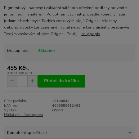
Pigmentový ( barevný ) základní nátěr pro dřevěné podlahy proveďte
jenom jedním nátěrem. Po úplném uschnutí proveďte konečný nátěr
jedním z bezbarvých Tvrdých voskových olejů Original. Všechny
dekorační vosky lze vzájemně míchat nebo je lze smíchat s bezbarvým
Tvrdým voskovým olejem Original. Použij...
celý popis
Dostupnost
Skladem
455 Kč
/
ks
376 Kč
bez DPH
Přidat do košíku
Číslo produktu:
10100840
EAN kód:
4006850812462
Výrobce:
OSMO
Hlídat cenu / dostupnost
Kompletní specifikace