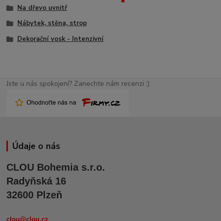
Na dřevo uvnitř
Nábytek, stěna, strop
Dekorační vosk - Intenzivní
Jste u nás spokojení? Zanechte nám recenzi ;)
Údaje o nás
CLOU Bohemia s.r.o.
Radyňská 16
32600 Plzeň
clou@clou.cz