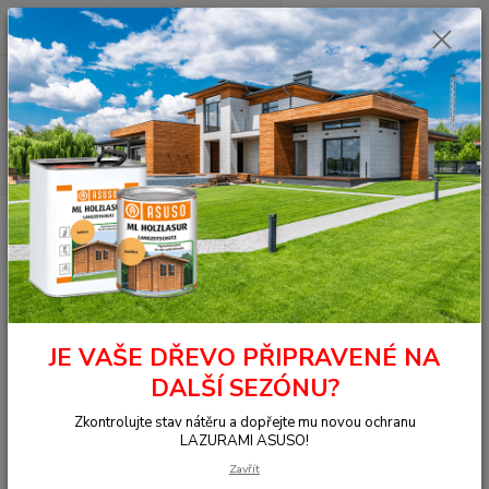
0
ks
+420 377 441 961
za
0,00 Kč
Menu
Hledat
Úvod
OSMO - přírodní oleje
Na dřevo uvnitř
Nábytek, stěna, strop
Dekorační vosk - Transparentní
3123 Dekorační vosk transparentní zlatý
javor 0,125 l
3123 Dekorační vosk
transparentní zlatý javor 0,125 l
JE VAŠE DŘEVO PŘIPRAVENÉ NA
DALŠÍ SEZÓNU?
Zkontrolujte stav nátěru a dopřejte mu novou ochranu
LAZURAMI ASUSO!
Zavřít