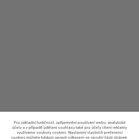
Pro základní funkčnost, zpříjemnění používání webu, analytické
účely a v případě udělení souhlasu také pro účely cílení reklamy
využíváme soubory cookies. Nastavení vlastních preferencí
cookies můžete kdykoli upravit odkazem ve spodní části stránek.