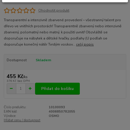
Ohodnotit produkt
Transparentní a intenzivně zbarvené provedení – všestranný talent pro
dřevo ve vnitřních prostorách! Transparentně zbarvený nebo intenzivně
zbarvený, polomatný nebo matný, k použití uvnitř Obzvláště se
doporučuje na nábytek a dětské hračky, podlahy (U podlah se
doporučuje konečný nátěr Tvrdým voskov...
celý popis
Dostupnost
Skladem
455 Kč
/
ks
376 Kč
bez DPH
Přidat do košíku
Číslo produktu:
10100093
EAN kód:
4006850782055
Výrobce:
OSMO
Hlídat cenu / dostupnost