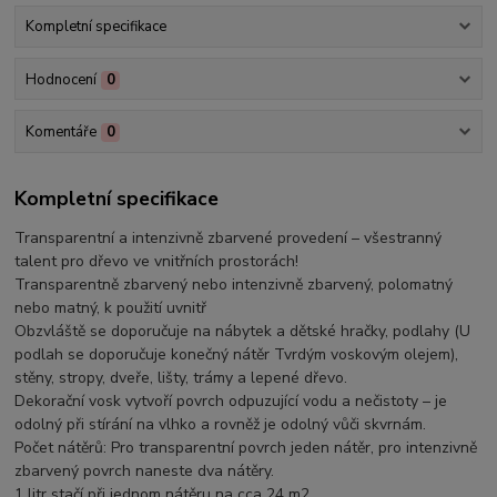
Kompletní specifikace
Hodnocení
0
Komentáře
0
Kompletní specifikace
Transparentní a intenzivně zbarvené provedení – všestranný
talent pro dřevo ve vnitřních prostorách!
Transparentně zbarvený nebo intenzivně zbarvený, polomatný
nebo matný, k použití uvnitř
Obzvláště se doporučuje na nábytek a dětské hračky, podlahy (U
podlah se doporučuje konečný nátěr Tvrdým voskovým olejem),
stěny, stropy, dveře, lišty, trámy a lepené dřevo.
Dekorační vosk vytvoří povrch odpuzující vodu a nečistoty – je
odolný při stírání na vlhko a rovněž je odolný vůči skvrnám.
Počet nátěrů: Pro transparentní povrch jeden nátěr, pro intenzivně
zbarvený povrch naneste dva nátěry.
1 litr stačí při jednom nátěru na cca 24 m2