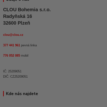
CLOU Bohemia s.r.o.
Radyňská 16
32600 Plzeň
clou@clou.cz
377 441 961
pevná linka
776 052 085
mobil
IČ: 25209051
DIČ: CZ25209051
Kde nás najdete