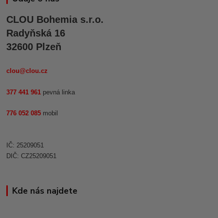
CLOU Bohemia s.r.o.
Radyňská 16
32600 Plzeň
clou@clou.cz
377 441 961
pevná linka
776 052 085
mobil
IČ: 25209051
DIČ: CZ25209051
Kde nás najdete