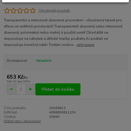
Ohodnotit produkt
Transparentní a intenzivně zbarvené provedení – všestranný talent pro
dřevo ve vnitřních prostorách! Transparentně zbarvený nebo intenzivně
zbarvený, polomatný nebo matný, k použití uvnitř Obzvláště se
doporučuje na nábytek a dětské hračky, podlahy (U podlah se
doporučuje konečný nátěr Tvrdým voskov...
celý popis
Dostupnost
Skladem
653 Kč
/
ks
540 Kč
bez DPH
Přidat do košíku
Číslo produktu:
10100812
EAN kód:
4006850811274
Výrobce:
OSMO
Hlídat cenu / dostupnost