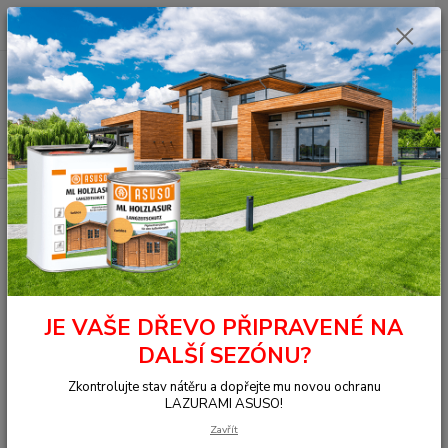
0
ks
+420 377 441 961
za
0,00 Kč
Menu
Hledat
Úvod
OSMO - přírodní oleje
Na dřevo uvnitř
Nábytek, stěna, strop
Dekorační vosk - Transparentní
3102 Dekorační vosk transparentní Buk
pařený 0,375 l
3102 Dekorační vosk
transparentní Buk pařený 0,375 l
JE VAŠE DŘEVO PŘIPRAVENÉ NA
DALŠÍ SEZÓNU?
Zkontrolujte stav nátěru a dopřejte mu novou ochranu
LAZURAMI ASUSO!
Zavřít