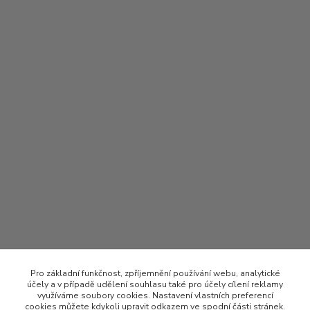
Pro základní funkčnost, zpříjemnění používání webu, analytické
účely a v případě udělení souhlasu také pro účely cílení reklamy
využíváme soubory cookies. Nastavení vlastních preferencí
cookies můžete kdykoli upravit odkazem ve spodní části stránek.