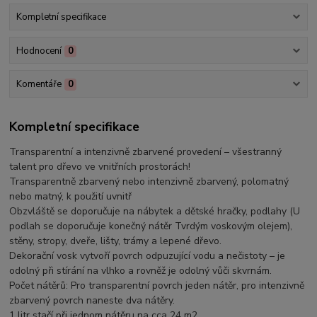
Kompletní specifikace
Hodnocení
0
Komentáře
0
Kompletní specifikace
Transparentní a intenzivně zbarvené provedení – všestranný
talent pro dřevo ve vnitřních prostorách!
Transparentně zbarvený nebo intenzivně zbarvený, polomatný
nebo matný, k použití uvnitř
Obzvláště se doporučuje na nábytek a dětské hračky, podlahy (U
podlah se doporučuje konečný nátěr Tvrdým voskovým olejem),
stěny, stropy, dveře, lišty, trámy a lepené dřevo.
Dekorační vosk vytvoří povrch odpuzující vodu a nečistoty – je
odolný při stírání na vlhko a rovněž je odolný vůči skvrnám.
Počet nátěrů: Pro transparentní povrch jeden nátěr, pro intenzivně
zbarvený povrch naneste dva nátěry.
1 litr stačí při jednom nátěru na cca 24 m2