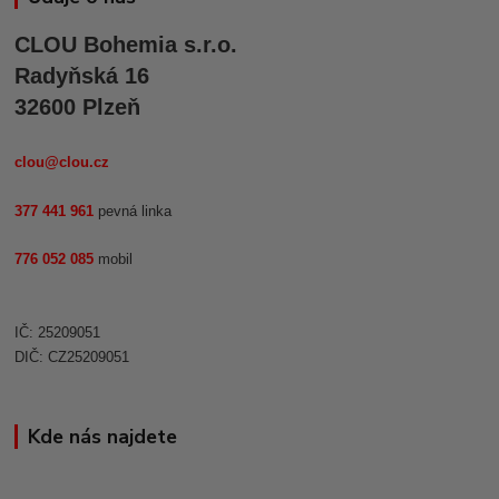
CLOU Bohemia s.r.o.
Radyňská 16
32600 Plzeň
clou@clou.cz
377 441 961
pevná linka
776 052 085
mobil
IČ: 25209051
DIČ: CZ25209051
Kde nás najdete