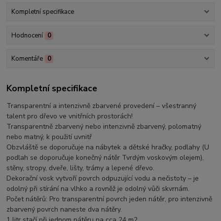
Kompletní specifikace
Hodnocení
0
Komentáře
0
Kompletní specifikace
Transparentní a intenzivně zbarvené provedení – všestranný
talent pro dřevo ve vnitřních prostorách!
Transparentně zbarvený nebo intenzivně zbarvený, polomatný
nebo matný, k použití uvnitř
Obzvláště se doporučuje na nábytek a dětské hračky, podlahy (U
podlah se doporučuje konečný nátěr Tvrdým voskovým olejem),
stěny, stropy, dveře, lišty, trámy a lepené dřevo.
Dekorační vosk vytvoří povrch odpuzující vodu a nečistoty – je
odolný při stírání na vlhko a rovněž je odolný vůči skvrnám.
Počet nátěrů: Pro transparentní povrch jeden nátěr, pro intenzivně
zbarvený povrch naneste dva nátěry.
1 litr stačí při jednom nátěru na cca 24 m2