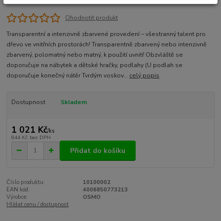
Ohodnotit produkt
Transparentní a intenzivně zbarvené provedení – všestranný talent pro
dřevo ve vnitřních prostorách! Transparentně zbarvený nebo intenzivně
zbarvený, polomatný nebo matný, k použití uvnitř Obzvláště se
doporučuje na nábytek a dětské hračky, podlahy (U podlah se
doporučuje konečný nátěr Tvrdým voskov...
celý popis
Dostupnost
Skladem
1 021 Kč
/
ks
844 Kč
bez DPH
Přidat do košíku
Číslo produktu:
10100002
EAN kód:
4006850773213
Výrobce:
OSMO
Hlídat cenu / dostupnost