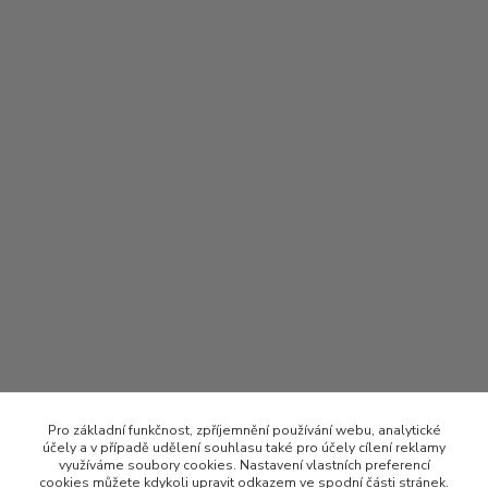
Pro základní funkčnost, zpříjemnění používání webu, analytické
účely a v případě udělení souhlasu také pro účely cílení reklamy
využíváme soubory cookies. Nastavení vlastních preferencí
cookies můžete kdykoli upravit odkazem ve spodní části stránek.