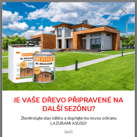
0
ks
+420 377 441 961
za
0,00 Kč
Menu
Hledat
Úvod
OSMO - přírodní oleje
Na dřevo uvnitř
Nábytek, stěna, strop
Dekorační vosk - Transparentní
3101 Dekorační vosk transparentní
bezbarvý 0,75 l
3101 Dekorační vosk
transparentní bezbarvý 0,75 l
JE VAŠE DŘEVO PŘIPRAVENÉ NA
DALŠÍ SEZÓNU?
Zkontrolujte stav nátěru a dopřejte mu novou ochranu
LAZURAMI ASUSO!
Zavřít