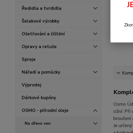
J
Ředidla a tvrdidla
Šelakové výrobky
Zkon
Ošetřování a čištění
Opravy a retuše
Spreje
Nářadí a pomůcky
Kompl
Výprodej
Komple
Dárkové kupóny
Osmo Údrž
OSMO - přírodní oleje
oživí. Př
broušení 
Na dřevo ven
Je určený
a korkové