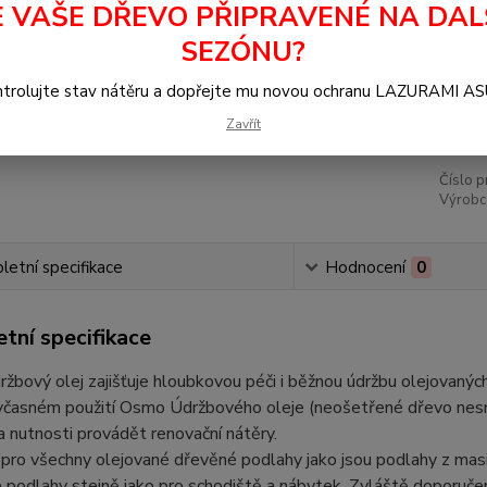
E VAŠE DŘEVO PŘIPRAVENÉ NA DAL
Dos
SEZÓNU?
1 
trolujte stav nátěru a dopřejte mu novou ochranu LAZURAMI A
1 0
Zavřít
Číslo p
Výrobc
etní specifikace
Hodnocení
0
tní specifikace
bový olej zajišťuje hloubkovou péči i běžnou údržbu olejovaný
i včasném použití Osmo Údržbového oleje (neošetřené dřevo nes
a nutnosti provádět renovační nátěry.
 pro všechny olejované dřevěné podlahy jako jsou podlahy z masi
 podlahy stejně jako pro schodiště a nábytek. Zvláště doporučen