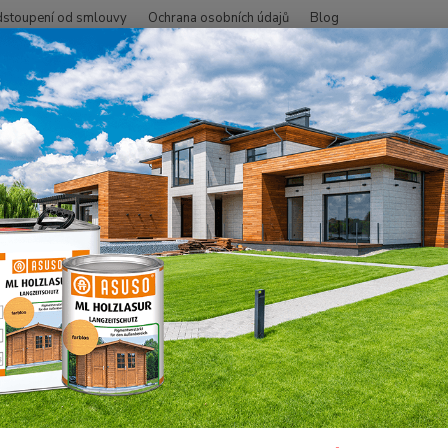
stoupení od smlouvy
Ochrana osobních údajů
Blog
Hledat
+420
SMO - přírodní oleje
Na dřevo uvnitř
Údržba a impregnace
Údrž
 Údržbový olej polomatný, proti
Osmo Ú
olejov
oživí.
nesmí 
nutnost