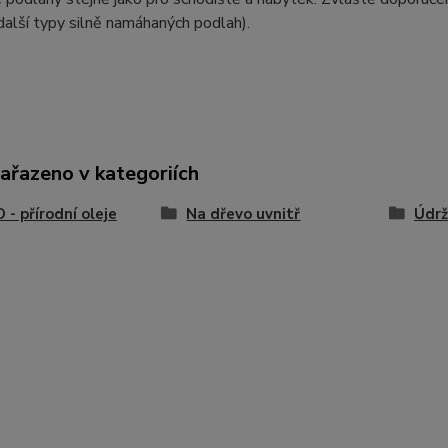
alší typy silně namáhaných podlah).
zařazeno v kategoriích
- přírodní oleje
Na dřevo uvnitř
Údrž