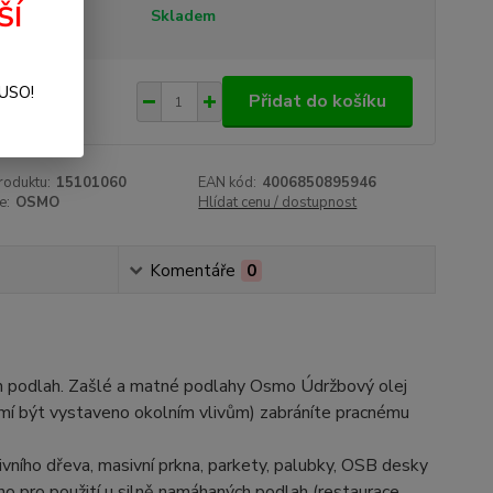
ŠÍ
tupnost
Skladem
237 Kč
SUSO!
/
ks
Přidat do košíku
22 Kč
bez DPH
roduktu:
15101060
EAN kód:
4006850895946
e:
OSMO
Hlídat cenu / dostupnost
Komentáře
0
ch podlah. Zašlé a matné podlahy Osmo Údržbový olej
mí být vystaveno okolním vlivům) zabráníte pracnému
vního dřeva, masivní prkna, parkety, palubky, OSB desky
o pro použití u silně namáhaných podlah (restaurace,