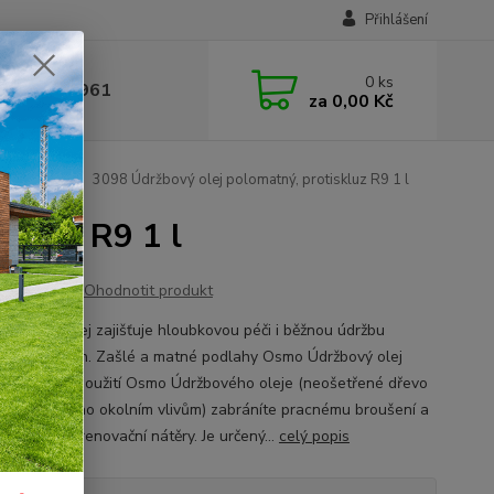
Přihlášení
0
ks
 377 441 961
za
0,00 Kč
bový olej
3098 Údržbový olej polomatný, protiskluz R9 1 l
skluz R9 1 l
Ohodnotit produkt
držbový olej zajišťuje hloubkovou péči i běžnou údržbu
aných podlah. Zašlé a matné podlahy Osmo Údržbový olej
 Při včasném použití Osmo Údržbového oleje (neošetřené dřevo
být vystaveno okolním vlivům) zabráníte pracnému broušení a
i provádět renovační nátěry. Je určený...
celý popis