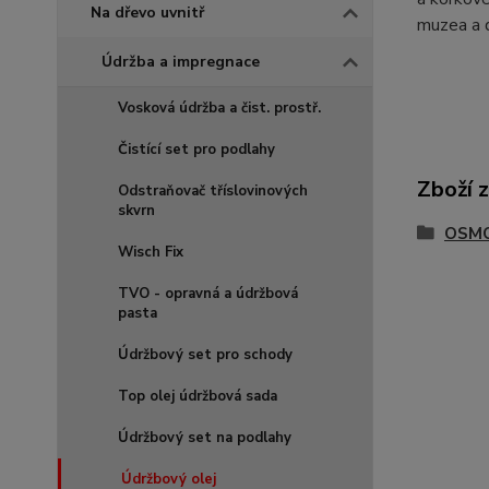
Na dřevo uvnitř
muzea a d
Údržba a impregnace
Vosková údržba a čist. prostř.
Čistící set pro podlahy
Zboží 
Odstraňovač tříslovinových
skvrn
OSMO 
Wisch Fix
TVO - opravná a údržbová
pasta
Údržbový set pro schody
Top olej údržbová sada
Údržbový set na podlahy
Údržbový olej