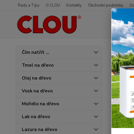
Rady a Tipy
O CLOU
Kontakty
Obchodní podmínky
Od
Úvod
O
Čím natřít ...
3098
Tmel na dřevo
Olej na dřevo
Vosk na dřevo
Mořidlo na dřevo
Lak na dřevo
Lazura na dřevo