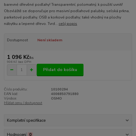
barevné dřevěné podlahy! Transparentní, polomatný, k použití uvnitř
Obzvláště se doporučuje pro masivní podlahové palubky, selská prkna,
parketové podlahy, OSB a korkové podlahy; také vhodný na plochy
nábytku a lepené dřevo. Tvrd...
celý popis
Dostupnost
Není skladem
1 096 Kč
/
ks
906 Kč
bez DPH
Přidat do košíku
Číslo produktu:
10100294
EAN kód:
4006850791880
Výrobce:
OSMO
Hlídat cenu / dostupnost
Kompletní specifikace
Hodnocení
0