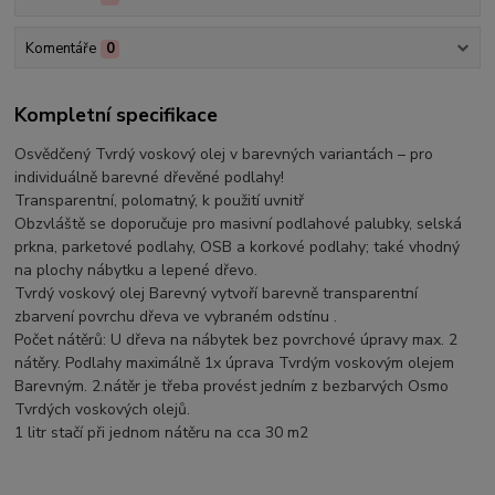
Komentáře
0
Kompletní specifikace
Osvědčený Tvrdý voskový olej v barevných variantách – pro
individuálně barevné dřevěné podlahy!
Transparentní, polomatný, k použití uvnitř
Obzvláště se doporučuje pro masivní podlahové palubky, selská
prkna, parketové podlahy, OSB a korkové podlahy; také vhodný
na plochy nábytku a lepené dřevo.
Tvrdý voskový olej Barevný vytvoří barevně transparentní
zbarvení povrchu dřeva ve vybraném odstínu .
Počet nátěrů: U dřeva na nábytek bez povrchové úpravy max. 2
nátěry. Podlahy maximálně 1x úprava Tvrdým voskovým olejem
Barevným. 2.nátěr je třeba provést jedním z bezbarvých Osmo
Tvrdých voskových olejů.
1 litr stačí při jednom nátěru na cca 30 m2