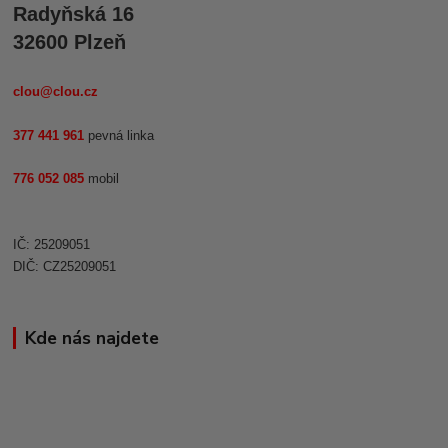
Radyňská 16
32600 Plzeň
clou@clou.cz
377 441 961
pevná linka
776 052 085
mobil
IČ: 25209051
DIČ: CZ25209051
Kde nás najdete