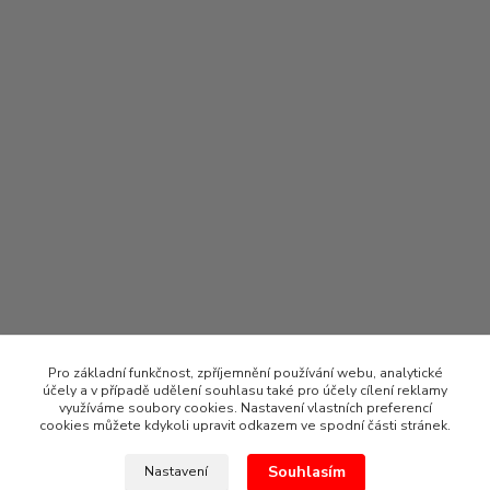
Pro základní funkčnost, zpříjemnění používání webu, analytické
účely a v případě udělení souhlasu také pro účely cílení reklamy
využíváme soubory cookies. Nastavení vlastních preferencí
cookies můžete kdykoli upravit odkazem ve spodní části stránek.
Souhlasím
Nastavení