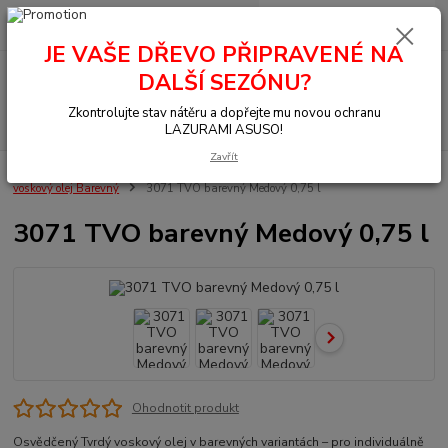
0
ks
+420 377 441 961
za
0,00 Kč
JE VAŠE DŘEVO PŘIPRAVENÉ NA
Menu
DALŠÍ SEZÓNU?
Zkontrolujte stav nátěru a dopřejte mu novou ochranu
Hledat
LAZURAMI ASUSO!
Zavřít
Úvod
OSMO - přírodní oleje
Na dřevo uvnitř
Podlahy
Tvrdý
voskový olej Barevný
3071 TVO barevný Medový 0,75 l
3071 TVO barevný Medový 0,75 l
Ohodnotit produkt
Osvědčený Tvrdý voskový olej v barevných variantách – pro individuálně