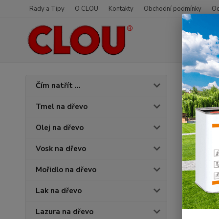
Rady a Tipy
O CLOU
Kontakty
Obchodní podmínky
Od
Úvod
O
Čím natřít ...
3062
Tmel na dřevo
Olej na dřevo
Vosk na dřevo
Mořidlo na dřevo
Lak na dřevo
Lazura na dřevo