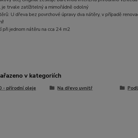
, je trvale zatížitelný a mimořádně odolný
ěrů: U dřeva bez povrchové úpravy dva nátěry, v případě renovac
í!
ačí při jednom nátěru na cca 24 m2
zařazeno v kategoriích
- přírodní oleje
Na dřevo uvnitř
Pod