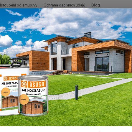
stoupení od smlouvy
Ochrana osobních údajů
Blog
Hledat
+420
SMO - přírodní oleje
Na dřevo uvnitř
Podlahy
Tvrdý voskový ole
 Tvrdý voskový olej, Mat 0,75 l
Speciá
údržbo
doporu
podlah
lepené