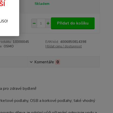
ŠÍ
tupnost
Skladem
078 Kč
SUSO!
/
ks
Přidat do košíku
 Kč
bez DPH
roduktu:
10300045
EAN kód:
4006850814398
e:
OSMO
Hlídat cenu / dostupnost
Komentáře
0
 pro zdravé bydlení!
arketové podlahy, OSB a korkové podlahy; také vhodný
 povrchu dřeva, je odolný vůči ošlapání, odpuzuje vodu a