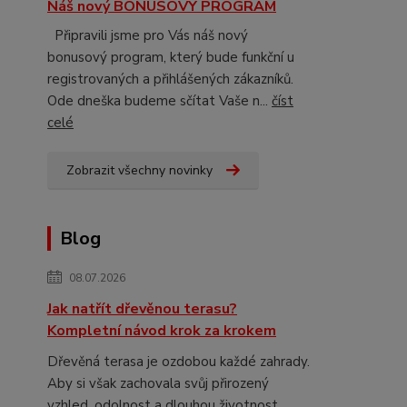
Náš nový BONUSOVÝ PROGRAM
Připravili jsme pro Vás náš nový
bonusový program, který bude funkční u
registrovaných a přihlášených zákazníků.
Ode dneška budeme sčítat Vaše n...
číst
celé
Zobrazit všechny novinky
Blog
08.07.2026
Jak natřít dřevěnou terasu?
Kompletní návod krok za krokem
Dřevěná terasa je ozdobou každé zahrady.
Aby si však zachovala svůj přirozený
vzhled, odolnost a dlouhou životnost,