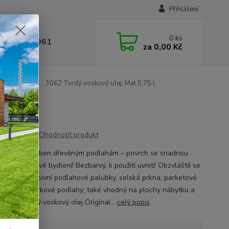
Přihlášení
0
ks
 377 441 961
za
0,00 Kč
j Original
3062 Tvrdý voskový olej, Mat 0,75 l
Ohodnotit produkt
lně přizpůsoben dřevěným podlahám – povrch se snadnou
u a pro zdravé bydlení! Bezbarvý, k použití uvnitř Obzvláště se
čuje pro masivní podlahové palubky, selská prkna, parketové
y, OSB a korkové podlahy; také vhodný na plochy nábytku a
 dřevo Tvrdý voskový olej Original...
celý popis