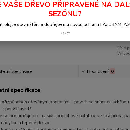
E VAŠE DŘEVO PŘIPRAVENÉ NA DAL
Dos
SEZÓNU?
1 
trolujte stav nátěru a dopřejte mu novou ochranu LAZURAMI A
891
Zavřít
Číslo p
Výrobc
etní specifikace
Hodnocení
0
tní specifikace
ě přizpůsoben dřevěným podlahám – povrch se snadnou údržbou a
 k použití uvnitř
 se doporučuje pro masivní podlahové palubky, selská prkna, p
y nábytku a lepené dřevo
kový olej Original zesiluje barevnou intenzitu přírodního vzhledu