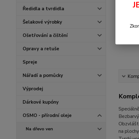
J
Ředidla a tvrdidla
Šelakové výrobky
Zkon
Ošetřování a čištění
Opravy a retuše
Spreje
Nářadí a pomůcky
Kompl
Výprodej
Komple
Dárkové kupóny
Speciáln
OSMO - přírodní oleje
Bezbarvý,
Obzvláště
Na dřevo ven
na ploch
Tvrdý vos