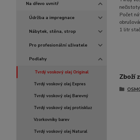
Na dřevo uvnitř
nečistoty
Počet nát
Údržba a impregnace
obrušován
1 litr st
Nábytek, stěna, strop
Pro profesionální uživatele
Podlahy
Tvrdý voskový olej Original
Zboží 
Tvrdý voskový olej Expres
OSMO 
Tvrdý voskový olej Barevný
Tvrdý voskový olej protiskluz
Vzorkovníky barev
Tvrdý voskový olej Natural