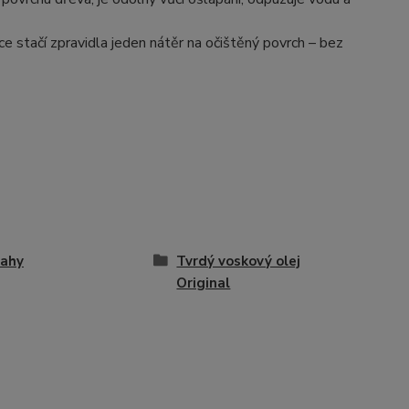
e stačí zpravidla jeden nátěr na očištěný povrch – bez
lahy
Tvrdý voskový olej
Original