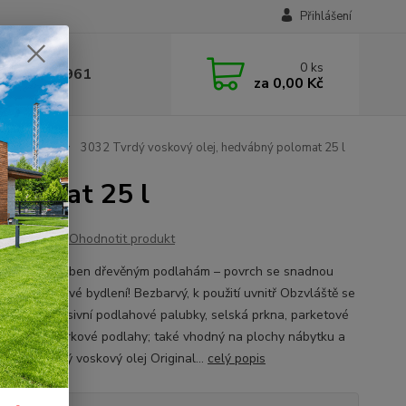
Přihlášení
0
ks
 377 441 961
za
0,00 Kč
j Original
3032 Tvrdý voskový olej, hedvábný polomat 25 l
polomat 25 l
Ohodnotit produkt
lně přizpůsoben dřevěným podlahám – povrch se snadnou
u a pro zdravé bydlení! Bezbarvý, k použití uvnitř Obzvláště se
čuje pro masivní podlahové palubky, selská prkna, parketové
y, OSB a korkové podlahy; také vhodný na plochy nábytku a
 dřevo Tvrdý voskový olej Original...
celý popis