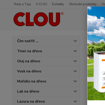
Rady a Tipy
O CLOU
Kontakty
Obchodní podmínky
Od
Úvod
O
Čím natřít ...
3032
Tmel na dřevo
Olej na dřevo
Vosk na dřevo
Mořidlo na dřevo
Lak na dřevo
Lazura na dřevo