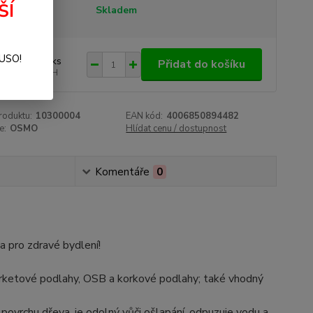
ŠÍ
tupnost
Skladem
 258 Kč
SUSO!
/
ks
Přidat do košíku
180 Kč
bez DPH
roduktu:
10300004
EAN kód:
4006850894482
e:
OSMO
Hlídat cenu / dostupnost
Komentáře
0
 pro zdravé bydlení!
arketové podlahy, OSB a korkové podlahy; také vhodný
 povrchu dřeva, je odolný vůči ošlapání, odpuzuje vodu a