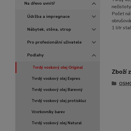
Na dřevo uvnitř
nečistoty
Počet nát
Údržba a impregnace
obrušován
1 litr st
Nábytek, stěna, strop
Pro profesionální uživatele
Podlahy
Tvrdý voskový olej Original
Zboží 
Tvrdý voskový olej Expres
OSMO 
Tvrdý voskový olej Barevný
Tvrdý voskový olej protiskluz
Vzorkovníky barev
Tvrdý voskový olej Natural