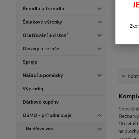
J
Ředidla a tvrdidla
Šelakové výrobky
Zkon
Ošetřování a čištění
Opravy a retuše
Spreje
Nářadí a pomůcky
Kompl
Výprodej
Komple
Dárkové kupóny
Speciáln
OSMO - přírodní oleje
Bezbarvý,
Obzvláště
Na dřevo ven
na ploch
Tvrdý vos