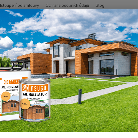
stoupení od smlouvy
Ochrana osobních údajů
Blog
Hledat
+420
SMO - přírodní oleje
Na dřevo uvnitř
Podlahy
Tvrdý voskový ole
 Tvrdý voskový olej, hedvábný 
Speciá
údržbo
doporu
podlah
lepené