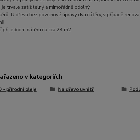
, je trvale zatížitelný a mimořádně odolný
ěrů: U dřeva bez povrchové úpravy dva nátěry, v případě renovac
í!
ačí při jednom nátěru na cca 24 m2
zařazeno v kategoriích
- přírodní oleje
Na dřevo uvnitř
Pod