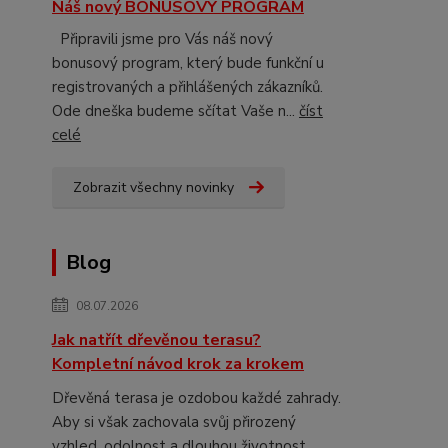
Náš nový BONUSOVÝ PROGRAM
Připravili jsme pro Vás náš nový
bonusový program, který bude funkční u
registrovaných a přihlášených zákazníků.
Ode dneška budeme sčítat Vaše n...
číst
celé
Zobrazit všechny novinky
Blog
08.07.2026
Jak natřít dřevěnou terasu?
Kompletní návod krok za krokem
Dřevěná terasa je ozdobou každé zahrady.
Aby si však zachovala svůj přirozený
vzhled, odolnost a dlouhou životnost,