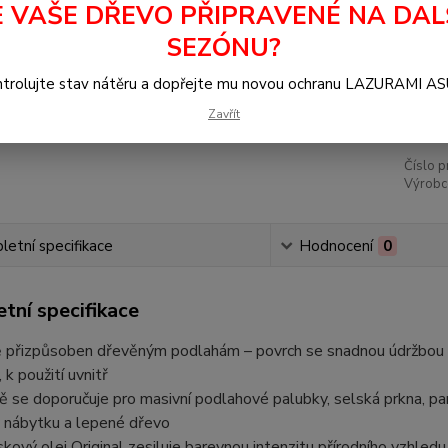
E VAŠE DŘEVO PŘIPRAVENÉ NA DAL
Dos
SEZÓNU?
29
trolujte stav nátěru a dopřejte mu novou ochranu LAZURAMI A
24 
Zavřít
Číslo p
Výrobc
etní specifikace
Hodnocení
0
tní specifikace
ě přizpůsoben dřevěným podlahám – povrch se snadnou údržbou a
 k použití uvnitř
 se doporučuje pro masivní podlahové palubky, selská prkna, p
y nábytku a lepené dřevo
kový olej Original zesiluje barevnou intenzitu přírodního vzhledu