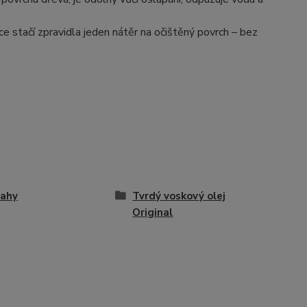
e stačí zpravidla jeden nátěr na očištěný povrch – bez
lahy
Tvrdý voskový olej
Original