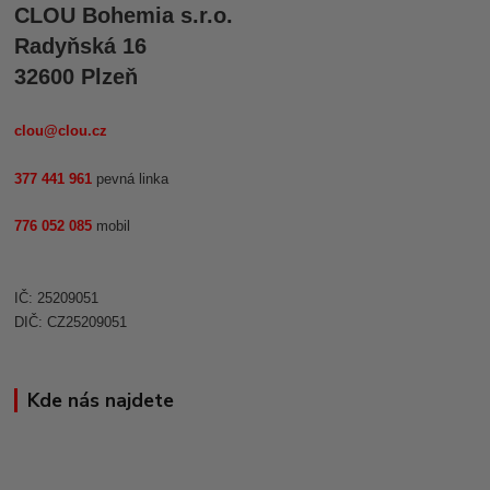
CLOU Bohemia s.r.o.
Radyňská 16
32600 Plzeň
clou@clou.cz
377 441 961
pevná linka
776 052 085
mobil
IČ: 25209051
DIČ: CZ25209051
Kde nás najdete