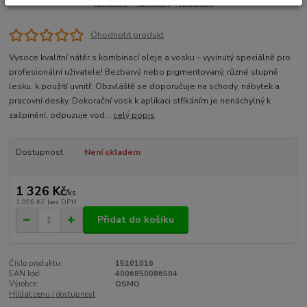
Ohodnotit produkt
Vysoce kvalitní nátěr s kombinací oleje a vosku – vyvinutý speciálně pro
profesionální uživatele! Bezbarvý nebo pigmentovaný, různé stupně
lesku, k použití uvnitř. Obzvláště se doporučuje na schody, nábytek a
pracovní desky. Dekorační vosk k aplikaci stříkáním je nenáchylný k
zašpinění, odpuzuje vod...
celý popis
Dostupnost
Není skladem
1 326 Kč
/
ks
1 096 Kč
bez DPH
Přidat do košíku
Číslo produktu:
15101016
EAN kód:
4006850086504
Výrobce:
OSMO
Hlídat cenu / dostupnost