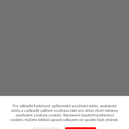
Pro základní funkčnost, zpříjemnění používání webu, analytické
účely a v případě udělení souhlasu také pro účely cílení reklamy
využíváme soubory cookies. Nastavení vlastních preferencí
cookies můžete kdykoli upravit odkazem ve spodní části stránek.