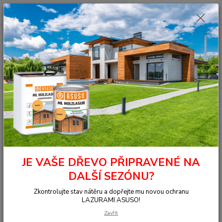
0
ks
+420 377 441 961
za
0,00 Kč
Menu
Hledat
Úvod
OSMO - přírodní oleje
Na dřevo uvnitř
Pro profesionální uživatele
Dekorační vosk k nástřiku
3012 Dekorační vosk k aplikaci stříkáním,
bílý hevábně lesklý 1 l
3012 Dekorační vosk k aplikaci
stříkáním, bílý hevábně lesklý 1 l
JE VAŠE DŘEVO PŘIPRAVENÉ NA
DALŠÍ SEZÓNU?
Zkontrolujte stav nátěru a dopřejte mu novou ochranu
LAZURAMI ASUSO!
Zavřít