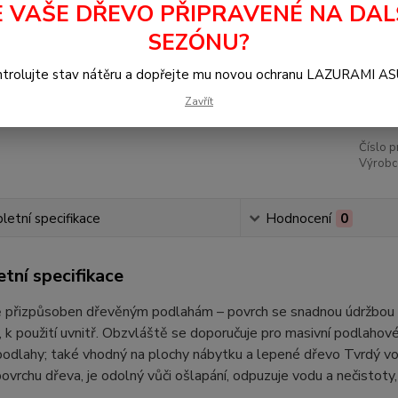
E VAŠE DŘEVO PŘIPRAVENÉ NA DAL
Dos
SEZÓNU?
3 
trolujte stav nátěru a dopřejte mu novou ochranu LAZURAMI A
2 6
Zavřít
Číslo p
Výrobc
etní specifikace
Hodnocení
0
tní specifikace
ě přizpůsoben dřevěným podlahám – povrch se snadnou údržbou a
 k použití uvnitř. Obzvláště se doporučuje pro masivní podlahov
odlahy; také vhodný na plochy nábytku a lepené dřevo Tvrdý vosk
ovrchu dřeva, je odolný vůči ošlapání, odpuzuje vodu a nečistoty,