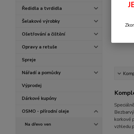
J
Ředidla a tvrdidla
Šelakové výrobky
Zkon
Ošetřování a čištění
Opravy a retuše
Spreje
Nářadí a pomůcky
Kompl
Výprodej
Komple
Dárkové kupóny
Speciáln
OSMO - přírodní oleje
Bezbarvý,
korkové p
Na dřevo ven
vzhledu p