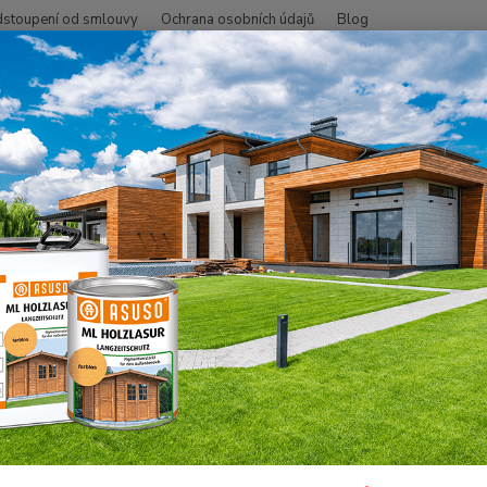
stoupení od smlouvy
Ochrana osobních údajů
Blog
Hledat
+420
SMO - přírodní oleje
Na dřevo uvnitř
Podlahy
Tvrdý voskový ole
 Tvrdý voskový olej, lesklý 2,5 l
Speciá
údržbou
doporu
podlah
lepené