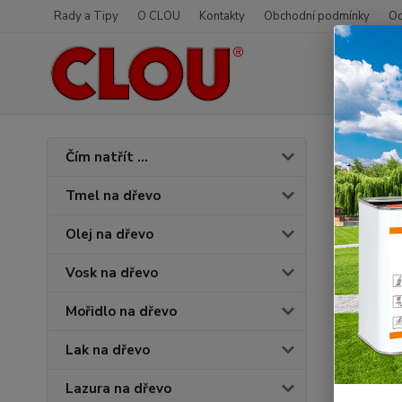
Rady a Tipy
O CLOU
Kontakty
Obchodní podmínky
Od
Úvod
O
Čím natřít ...
3011
Tmel na dřevo
Olej na dřevo
Vosk na dřevo
Mořidlo na dřevo
Lak na dřevo
Lazura na dřevo