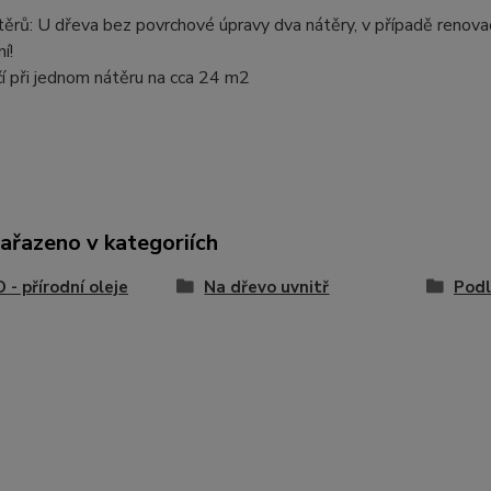
ěrů: U dřeva bez povrchové úpravy dva nátěry, v případě renovac
í!
ačí při jednom nátěru na cca 24 m2
zařazeno v kategoriích
- přírodní oleje
Na dřevo uvnitř
Pod