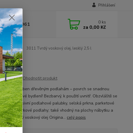
Přihlášení
0
ks
 377 441 961
za
0,00 Kč
j Original
3011 Tvrdý voskový olej, lesklý 2,5 l
Ohodnotit produkt
lně přizpůsoben dřevěným podlahám – povrch se snadnou
 a pro zdravé bydlení! Bezbarvý, k použití uvnitř. Obzvláště se
čuje pro masivní podlahové palubky, selská prkna, parketové
y, OSB a korkové podlahy; také vhodný na plochy nábytku a
 dřevo Tvrdý voskový olej Origina...
celý popis