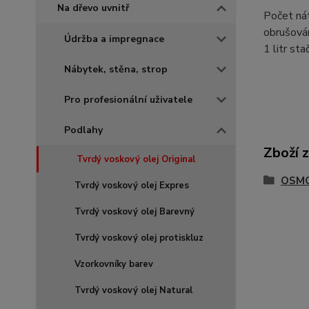
Na dřevo uvnitř
Počet nát
obrušován
Údržba a impregnace
1 litr st
Nábytek, stěna, strop
Pro profesionální uživatele
Podlahy
Zboží 
Tvrdý voskový olej Original
OSMO 
Tvrdý voskový olej Expres
Tvrdý voskový olej Barevný
Tvrdý voskový olej protiskluz
Vzorkovníky barev
Tvrdý voskový olej Natural