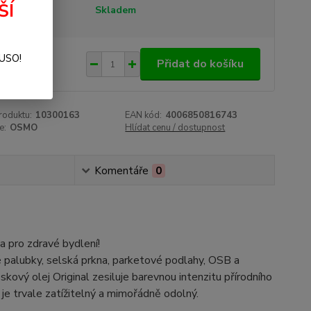
ŠÍ
tupnost
Skladem
251 Kč
SUSO!
/
ks
Přidat do košíku
87 Kč
bez DPH
roduktu:
10300163
EAN kód:
4006850816743
e:
OSMO
Hlídat cenu / dostupnost
Komentáře
0
 pro zdravé bydlení!
é palubky, selská prkna, parketové podlahy, OSB a
ový olej Original zesiluje barevnou intenzitu přírodního
 je trvale zatížitelný a mimořádně odolný.