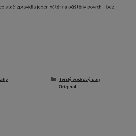
e stačí zpravidla jeden nátěr na očištěný povrch – bez
lahy
Tvrdý voskový olej
Original