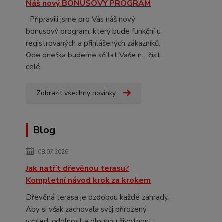
Náš nový BONUSOVÝ PROGRAM
Připravili jsme pro Vás náš nový
bonusový program, který bude funkční u
registrovaných a přihlášených zákazníků.
Ode dneška budeme sčítat Vaše n...
číst
celé
Zobrazit všechny novinky
Blog
08.07.2026
Jak natřít dřevěnou terasu?
Kompletní návod krok za krokem
Dřevěná terasa je ozdobou každé zahrady.
Aby si však zachovala svůj přirozený
vzhled, odolnost a dlouhou životnost,