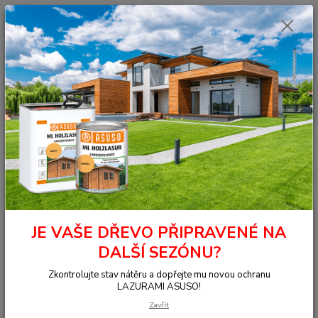
0
ks
+420 377 441 961
za
0,00 Kč
Menu
Hledat
Úvod
OSMO - přírodní oleje
Na dřevo ven
Fasády
Selská barva
2703 Selská barva, Černošedá 0,75 l
2703 Selská barva, Černošedá
0,75 l
JE VAŠE DŘEVO PŘIPRAVENÉ NA
DALŠÍ SEZÓNU?
Zkontrolujte stav nátěru a dopřejte mu novou ochranu
LAZURAMI ASUSO!
Zavřít