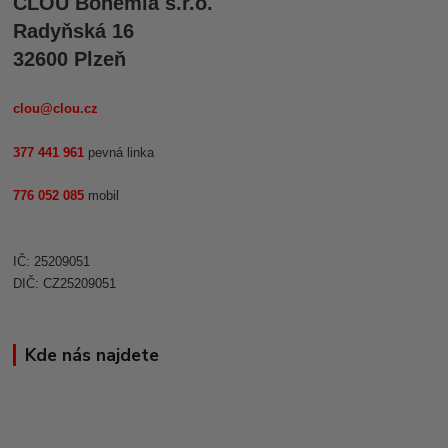
CLOU Bohemia s.r.o.
Radyňská 16
32600 Plzeň
clou@clou.cz
377 441 961
pevná linka
776 052 085
mobil
IČ: 25209051
DIČ: CZ25209051
Kde nás najdete