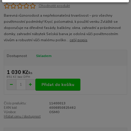
Ohodnotit produkt
Barevná různorodost a nepřekonatelná trvanlivost – pro všechny
povětrnostní podmínky! Krycí, polomatná, k použití venku Zvláště se
doporučuje na dřevěné fasády, balkóny, okna, zahradní a prázdninové
domky, zahradní nábytek Selská barva je odolná vůči povětrnostním
vlivům a robustní vůči malému poško...
celý popis
Dostupnost
Skladem
1 030 Kč
/
ks
851 Kč
bez DPH
Přidat do košíku
Číslo produktu:
11400013
EAN kód:
4006850825462
Výrobce:
OSMO
Hlídat cenu / dostupnost