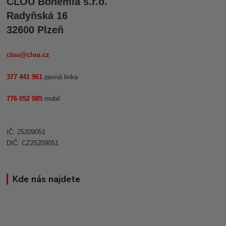
CLOU Bohemia s.r.o.
Radyňská 16
32600 Plzeň
clou@clou.cz
377 441 961
pevná linka
776 052 085
mobil
IČ: 25209051
DIČ: CZ25209051
Kde nás najdete