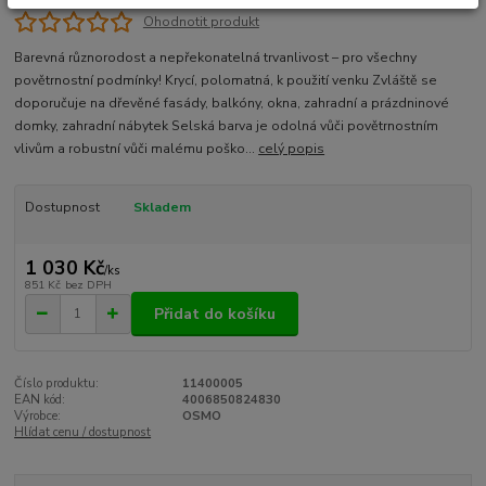
Ohodnotit produkt
Barevná různorodost a nepřekonatelná trvanlivost – pro všechny
povětrnostní podmínky! Krycí, polomatná, k použití venku Zvláště se
doporučuje na dřevěné fasády, balkóny, okna, zahradní a prázdninové
domky, zahradní nábytek Selská barva je odolná vůči povětrnostním
vlivům a robustní vůči malému poško...
celý popis
Dostupnost
Skladem
1 030 Kč
/
ks
851 Kč
bez DPH
Přidat do košíku
Číslo produktu:
11400005
EAN kód:
4006850824830
Výrobce:
OSMO
Hlídat cenu / dostupnost