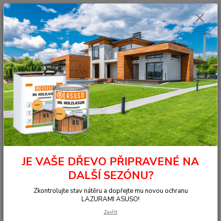
0
ks
+420 377 441 961
za
0,00 Kč
Menu
Hledat
Úvod
OSMO - přírodní oleje
Na dřevo ven
Fasády
Selská barva
2501 Selská barva, Labrador modrá 0,75 l
2501 Selská barva, Labrador
modrá 0,75 l
JE VAŠE DŘEVO PŘIPRAVENÉ NA
DALŠÍ SEZÓNU?
Zkontrolujte stav nátěru a dopřejte mu novou ochranu
LAZURAMI ASUSO!
Zavřít