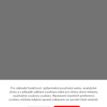
Pro základní funkčnost, zpříjemnění používání webu, analytické
účely a v případě udělení souhlasu také pro účely cílení reklamy
využíváme soubory cookies. Nastavení vlastních preferencí
cookies můžete kdykoli upravit odkazem ve spodní části stránek.