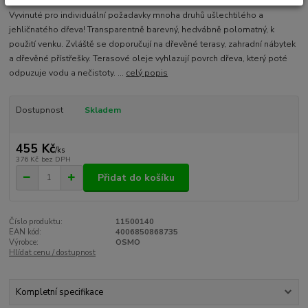
Vyvinuté pro individuální požadavky mnoha druhů ušlechtilého a
jehličnatého dřeva! Transparentně barevný, hedvábně polomatný, k
použití venku. Zvláště se doporučují na dřevěné terasy, zahradní nábytek
a dřevěné přístřešky. Terasové oleje vyhlazují povrch dřeva, který poté
odpuzuje vodu a nečistoty. ...
celý popis
Dostupnost
Skladem
455 Kč
/
ks
376 Kč
bez DPH
Přidat do košíku
Číslo produktu:
11500140
EAN kód:
4006850868735
Výrobce:
OSMO
Hlídat cenu / dostupnost
Kompletní specifikace