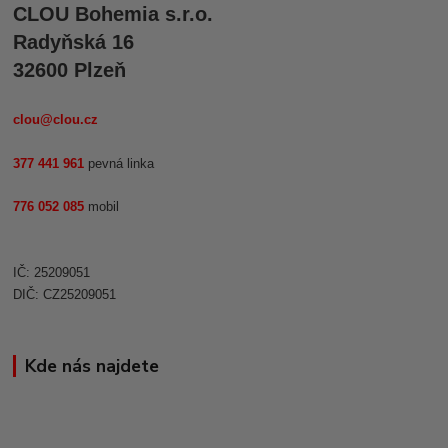
CLOU Bohemia s.r.o.
Radyňská 16
32600 Plzeň
clou@clou.cz
377 441 961
pevná linka
776 052 085
mobil
IČ: 25209051
DIČ: CZ25209051
Kde nás najdete