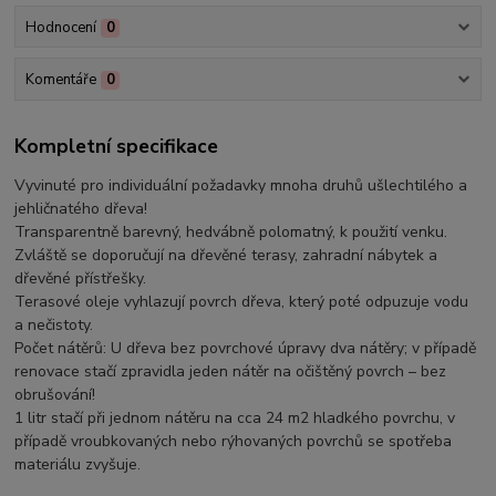
Hodnocení
0
Komentáře
0
Kompletní specifikace
Vyvinuté pro individuální požadavky mnoha druhů ušlechtilého a
jehličnatého dřeva!
Transparentně barevný, hedvábně polomatný, k použití venku.
Zvláště se doporučují na dřevěné terasy, zahradní nábytek a
dřevěné přístřešky.
Terasové oleje vyhlazují povrch dřeva, který poté odpuzuje vodu
a nečistoty.
Počet nátěrů: U dřeva bez povrchové úpravy dva nátěry; v případě
renovace stačí zpravidla jeden nátěr na očištěný povrch – bez
obrušování!
1 litr stačí při jednom nátěru na cca 24 m2 hladkého povrchu, v
případě vroubkovaných nebo rýhovaných povrchů se spotřeba
materiálu zvyšuje.