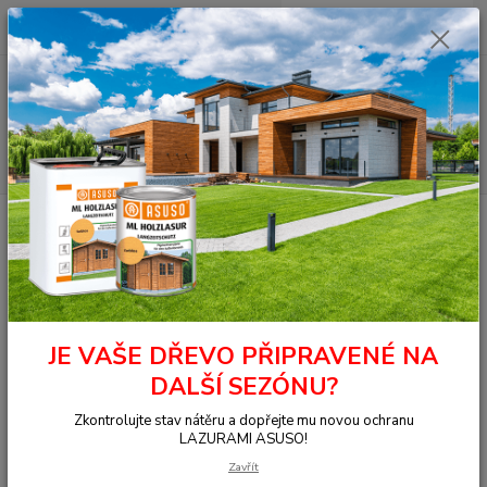
0
ks
+420 377 441 961
za
0,00 Kč
Menu
Hledat
Úvod
OSMO - přírodní oleje
Na dřevo ven
Terasy
Terasový olej
019 Terasový olej Šedý 0,125 l
019 Terasový olej Šedý 0,125 l
JE VAŠE DŘEVO PŘIPRAVENÉ NA
DALŠÍ SEZÓNU?
Zkontrolujte stav nátěru a dopřejte mu novou ochranu
LAZURAMI ASUSO!
Zavřít
Ohodnotit produkt