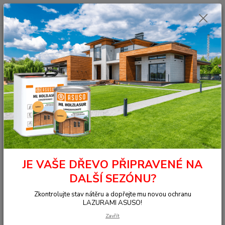
0
ks
+420 377 441 961
za
0,00 Kč
Menu
Hledat
Úvod
OSMO - přírodní oleje
Na dřevo ven
Terasy
Terasový olej
007 Teras.olej Teak bezbarvý 0,005 l
007 Teras.olej Teak bezbarvý
0,005 l
JE VAŠE DŘEVO PŘIPRAVENÉ NA
DALŠÍ SEZÓNU?
Zkontrolujte stav nátěru a dopřejte mu novou ochranu
LAZURAMI ASUSO!
Zavřít