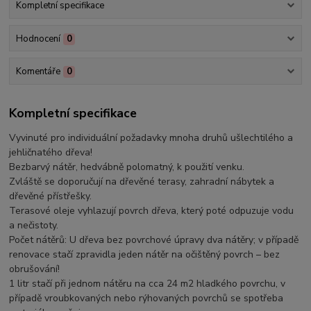
Kompletní specifikace
Hodnocení
0
Komentáře
0
Kompletní specifikace
Vyvinuté pro individuální požadavky mnoha druhů ušlechtilého a
jehličnatého dřeva!
Bezbarvý nátěr, hedvábně polomatný, k použití venku.
Zvláště se doporučují na dřevěné terasy, zahradní nábytek a
dřevěné přístřešky.
Terasové oleje vyhlazují povrch dřeva, který poté odpuzuje vodu
a nečistoty.
Počet nátěrů: U dřeva bez povrchové úpravy dva nátěry; v případě
renovace stačí zpravidla jeden nátěr na očištěný povrch – bez
obrušování!
1 litr stačí při jednom nátěru na cca 24 m2 hladkého povrchu, v
případě vroubkovaných nebo rýhovaných povrchů se spotřeba