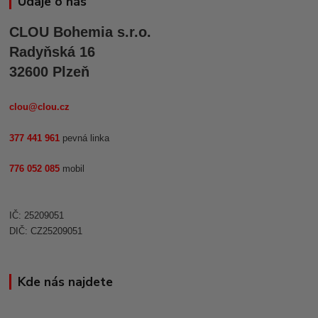
Údaje o nás
CLOU Bohemia s.r.o.
Radyňská 16
32600 Plzeň
clou@clou.cz
377 441 961
pevná linka
776 052 085
mobil
IČ: 25209051
DIČ: CZ25209051
Kde nás najdete