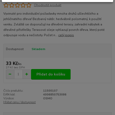
Ohodnotit produkt
Vyvinuté pro individuální požadavky mnoha druhů ušlechtilého a
jehličnatého dřeva! Bezbarvý nátěr, hedvábně polomatný, k použití
venku. Zvláště se doporučují na dřevěné terasy, zahradní nábytek a
dřevěné přístřešky. Terasové oleje vyhlazují povrch dřeva, který poté
odpuzuje vodu a nečistoty. Počet n...
celý popis
Dostupnost
Skladem
33 Kč
/
ks
27 Kč
bez DPH
Přidat do košíku
Číslo produktu:
11500107
EAN kód:
4006850753086
Výrobce:
OSMO
Hlídat cenu / dostupnost